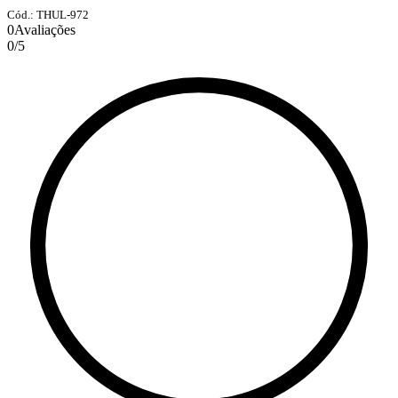
Cód.: THUL-972
0
Avaliações
0
/
5