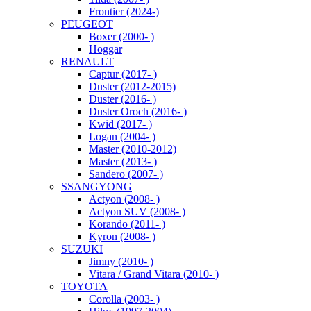
Frontier (2024-)
PEUGEOT
Boxer (2000- )
Hoggar
RENAULT
Captur (2017- )
Duster (2012-2015)
Duster (2016- )
Duster Oroch (2016- )
Kwid (2017- )
Logan (2004- )
Master (2010-2012)
Master (2013- )
Sandero (2007- )
SSANGYONG
Actyon (2008- )
Actyon SUV (2008- )
Korando (2011- )
Kyron (2008- )
SUZUKI
Jimny (2010- )
Vitara / Grand Vitara (2010- )
TOYOTA
Corolla (2003- )