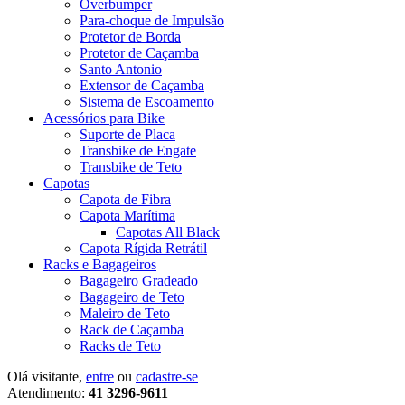
Overbumper
Para-choque de Impulsão
Protetor de Borda
Protetor de Caçamba
Santo Antonio
Extensor de Caçamba
Sistema de Escoamento
Acessórios para Bike
Suporte de Placa
Transbike de Engate
Transbike de Teto
Capotas
Capota de Fibra
Capota Marítima
Capotas All Black
Capota Rígida Retrátil
Racks e Bagageiros
Bagageiro Gradeado
Bagageiro de Teto
Maleiro de Teto
Rack de Caçamba
Racks de Teto
Olá visitante,
entre
ou
cadastre-se
Atendimento:
41 3296-9611