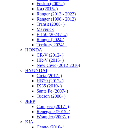
Fusion (2005- )
Ka (2015- )
Ranger (2013 - 2023)
Ranger (1998 - 2012)
Transit (2008- )
Maverick
F-150 (2023 / ...)
Ranger (2024-)
Territory 2024/...
HONDA
CR-V (2012- )
HR-V (2015- )
New Civic (2012-2016)
HYUNDAI
Creta (2017- )
HB20 (2012- )
IX35 (2010- )
Sante Fe (2007- )
Tucson (2006- )
JEEP
Compass (2017- )
Renegade (2015- )
Wrangler (2007- )
KIA
Cerato (2010- )