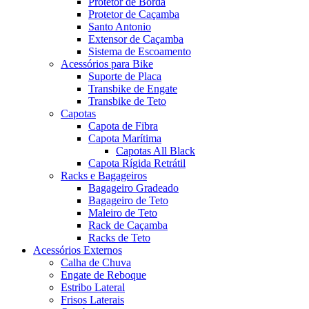
Protetor de Borda
Protetor de Caçamba
Santo Antonio
Extensor de Caçamba
Sistema de Escoamento
Acessórios para Bike
Suporte de Placa
Transbike de Engate
Transbike de Teto
Capotas
Capota de Fibra
Capota Marítima
Capotas All Black
Capota Rígida Retrátil
Racks e Bagageiros
Bagageiro Gradeado
Bagageiro de Teto
Maleiro de Teto
Rack de Caçamba
Racks de Teto
Acessórios Externos
Calha de Chuva
Engate de Reboque
Estribo Lateral
Frisos Laterais