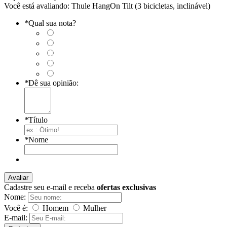
Você está avaliando:
Thule HangOn Tilt (3 bicicletas, inclinável)
*
Qual sua nota?
*
Dê sua opinião:
*
Título
*
Nome
Avaliar
Cadastre seu e-mail e receba
ofertas exclusivas
Nome:
Você é:
Homem
Mulher
E-mail: