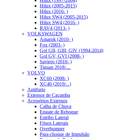
Hilux (1997-2004)
Hilux (2005-2015)
Hilux (2016- )
Hilux SW4 (2005-2015)
Hilux SW4 (2016- )
RAV4 (2013- )
VOLKSWAGEN
Amarok (2010- )
Fox (2003- )
Gol GII, GIII, GIV (1994-2014)
Gol GV, GVI (2008- )
Saviero (2010- )
Tiguan 2018/....
VOLVO
XC60 (2008- )
XC40 (2019/...)
Antifurto
Extensor de Caçamba
Acessórios Externos
Calha de Chuva
Engate de Reboque
Estribo Lateral
Frisos Laterais
Overbumper
Para-choque de Impulsão