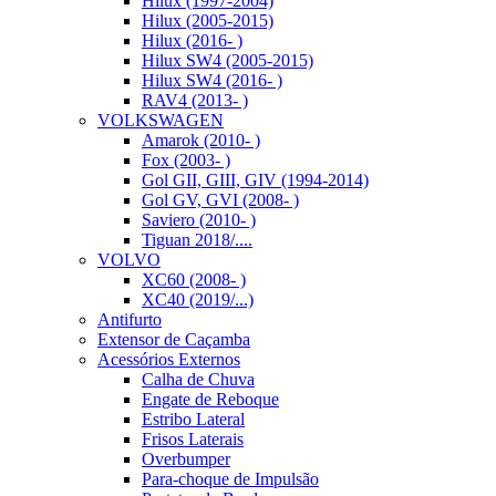
Hilux (1997-2004)
Hilux (2005-2015)
Hilux (2016- )
Hilux SW4 (2005-2015)
Hilux SW4 (2016- )
RAV4 (2013- )
VOLKSWAGEN
Amarok (2010- )
Fox (2003- )
Gol GII, GIII, GIV (1994-2014)
Gol GV, GVI (2008- )
Saviero (2010- )
Tiguan 2018/....
VOLVO
XC60 (2008- )
XC40 (2019/...)
Antifurto
Extensor de Caçamba
Acessórios Externos
Calha de Chuva
Engate de Reboque
Estribo Lateral
Frisos Laterais
Overbumper
Para-choque de Impulsão