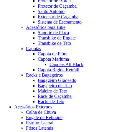
Protetor de Borda
Protetor de Caçamba
Santo Antonio
Extensor de Caçamba
Sistema de Escoamento
Acessórios para Bike
Suporte de Placa
Transbike de Engate
Transbike de Teto
Capotas
Capota de Fibra
Capota Marítima
Capotas All Black
Capota Rígida Retrátil
Racks e Bagageiros
Bagageiro Gradeado
Bagageiro de Teto
Maleiro de Teto
Rack de Caçamba
Racks de Teto
Acessórios Externos
Calha de Chuva
Engate de Reboque
Estribo Lateral
Frisos Laterais