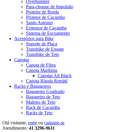
Overbumper
Para-choque de Impulsão
Protetor de Borda
Protetor de Caçamba
Santo Antonio
Extensor de Caçamba
Sistema de Escoamento
Acessórios para Bike
Suporte de Placa
Transbike de Engate
Transbike de Teto
Capotas
Capota de Fibra
Capota Marítima
Capotas All Black
Capota Rígida Retrátil
Racks e Bagageiros
Bagageiro Gradeado
Bagageiro de Teto
Maleiro de Teto
Rack de Caçamba
Racks de Teto
Olá visitante,
entre
ou
cadastre-se
Atendimento:
41 3296-9611