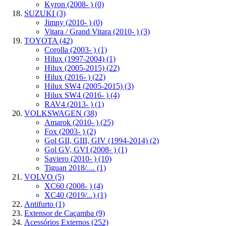
Kyron (2008- )
(0)
SUZUKI
(3)
Jimny (2010- )
(0)
Vitara / Grand Vitara (2010- )
(3)
TOYOTA
(42)
Corolla (2003- )
(1)
Hilux (1997-2004)
(1)
Hilux (2005-2015)
(22)
Hilux (2016- )
(22)
Hilux SW4 (2005-2015)
(3)
Hilux SW4 (2016- )
(4)
RAV4 (2013- )
(1)
VOLKSWAGEN
(38)
Amarok (2010- )
(25)
Fox (2003- )
(2)
Gol GII, GIII, GIV (1994-2014)
(2)
Gol GV, GVI (2008- )
(1)
Saviero (2010- )
(10)
Tiguan 2018/....
(1)
VOLVO
(5)
XC60 (2008- )
(4)
XC40 (2019/...)
(1)
Antifurto
(1)
Extensor de Caçamba
(9)
Acessórios Externos
(252)