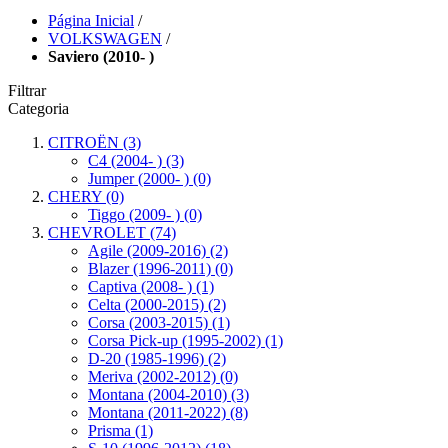
Página Inicial
/
VOLKSWAGEN
/
Saviero (2010- )
Filtrar
Categoria
CITROËN
(3)
C4 (2004- )
(3)
Jumper (2000- )
(0)
CHERY
(0)
Tiggo (2009- )
(0)
CHEVROLET
(74)
Agile (2009-2016)
(2)
Blazer (1996-2011)
(0)
Captiva (2008- )
(1)
Celta (2000-2015)
(2)
Corsa (2003-2015)
(1)
Corsa Pick-up (1995-2002)
(1)
D-20 (1985-1996)
(2)
Meriva (2002-2012)
(0)
Montana (2004-2010)
(3)
Montana (2011-2022)
(8)
Prisma
(1)