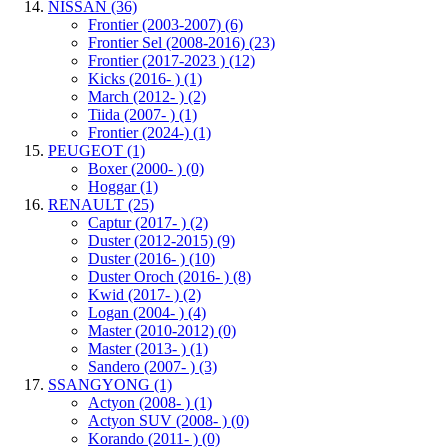
NISSAN
(36)
Frontier (2003-2007)
(6)
Frontier Sel (2008-2016)
(23)
Frontier (2017-2023 )
(12)
Kicks (2016- )
(1)
March (2012- )
(2)
Tiida (2007- )
(1)
Frontier (2024-)
(1)
PEUGEOT
(1)
Boxer (2000- )
(0)
Hoggar
(1)
RENAULT
(25)
Captur (2017- )
(2)
Duster (2012-2015)
(9)
Duster (2016- )
(10)
Duster Oroch (2016- )
(8)
Kwid (2017- )
(2)
Logan (2004- )
(4)
Master (2010-2012)
(0)
Master (2013- )
(1)
Sandero (2007- )
(3)
SSANGYONG
(1)
Actyon (2008- )
(1)
Actyon SUV (2008- )
(0)
Korando (2011- )
(0)