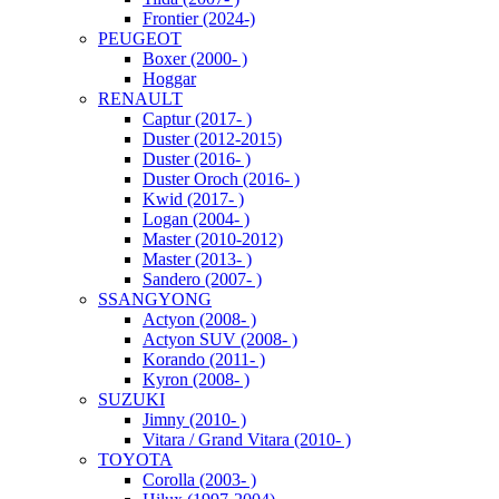
Frontier (2024-)
PEUGEOT
Boxer (2000- )
Hoggar
RENAULT
Captur (2017- )
Duster (2012-2015)
Duster (2016- )
Duster Oroch (2016- )
Kwid (2017- )
Logan (2004- )
Master (2010-2012)
Master (2013- )
Sandero (2007- )
SSANGYONG
Actyon (2008- )
Actyon SUV (2008- )
Korando (2011- )
Kyron (2008- )
SUZUKI
Jimny (2010- )
Vitara / Grand Vitara (2010- )
TOYOTA
Corolla (2003- )