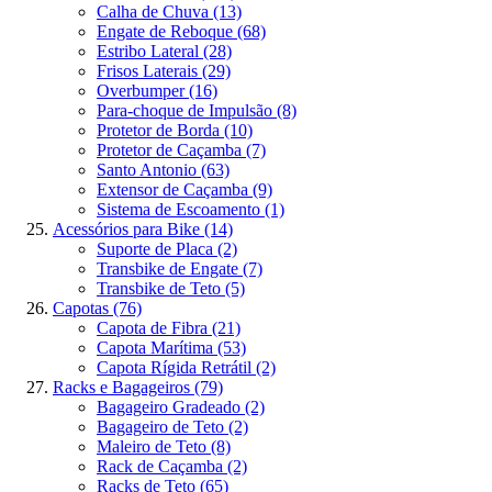
Calha de Chuva
(13)
Engate de Reboque
(68)
Estribo Lateral
(28)
Frisos Laterais
(29)
Overbumper
(16)
Para-choque de Impulsão
(8)
Protetor de Borda
(10)
Protetor de Caçamba
(7)
Santo Antonio
(63)
Extensor de Caçamba
(9)
Sistema de Escoamento
(1)
Acessórios para Bike
(14)
Suporte de Placa
(2)
Transbike de Engate
(7)
Transbike de Teto
(5)
Capotas
(76)
Capota de Fibra
(21)
Capota Marítima
(53)
Capota Rígida Retrátil
(2)
Racks e Bagageiros
(79)
Bagageiro Gradeado
(2)
Bagageiro de Teto
(2)
Maleiro de Teto
(8)
Rack de Caçamba
(2)
Racks de Teto
(65)