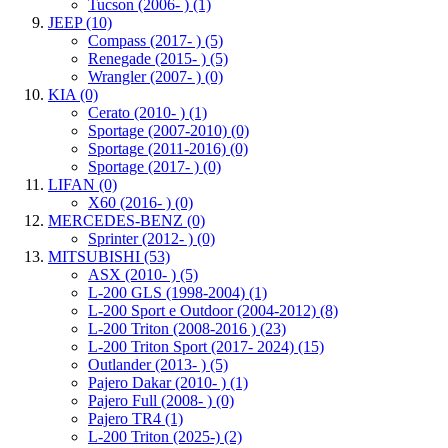
Tucson (2006- )
(1)
JEEP
(10)
Compass (2017- )
(5)
Renegade (2015- )
(5)
Wrangler (2007- )
(0)
KIA
(0)
Cerato (2010- )
(1)
Sportage (2007-2010)
(0)
Sportage (2011-2016)
(0)
Sportage (2017- )
(0)
LIFAN
(0)
X60 (2016- )
(0)
MERCEDES-BENZ
(0)
Sprinter (2012- )
(0)
MITSUBISHI
(53)
ASX (2010- )
(5)
L-200 GLS (1998-2004)
(1)
L-200 Sport e Outdoor (2004-2012)
(8)
L-200 Triton (2008-2016 )
(23)
L-200 Triton Sport (2017- 2024)
(15)
Outlander (2013- )
(5)
Pajero Dakar (2010- )
(1)
Pajero Full (2008- )
(0)
Pajero TR4
(1)
L-200 Triton (2025-)
(2)