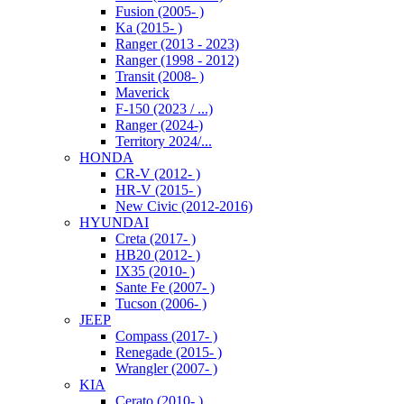
Fusion (2005- )
Ka (2015- )
Ranger (2013 - 2023)
Ranger (1998 - 2012)
Transit (2008- )
Maverick
F-150 (2023 / ...)
Ranger (2024-)
Territory 2024/...
HONDA
CR-V (2012- )
HR-V (2015- )
New Civic (2012-2016)
HYUNDAI
Creta (2017- )
HB20 (2012- )
IX35 (2010- )
Sante Fe (2007- )
Tucson (2006- )
JEEP
Compass (2017- )
Renegade (2015- )
Wrangler (2007- )
KIA
Cerato (2010- )