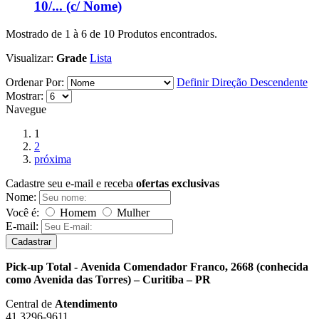
10/... (c/ Nome)
Mostrado de
1
à
6
de
10
Produtos encontrados.
Visualizar:
Grade
Lista
Ordenar Por:
Definir Direção Descendente
Mostrar:
Navegue
1
2
próxima
Cadastre seu e-mail e receba
ofertas exclusivas
Nome:
Você é:
Homem
Mulher
E-mail:
Cadastrar
Pick-up Total - Avenida Comendador Franco, 2668 (conhecida
como Avenida das Torres) – Curitiba – PR
Central de
Atendimento
41 3296-9611