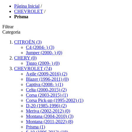
Página Inicial
/
CHEVROLET
/
Prisma
Filtrar
Categoria
CITROËN
(3)
C4 (2004- )
(3)
Jumper (2000- )
(0)
CHERY
(0)
Tiggo (2009- )
(0)
CHEVROLET
(74)
Agile (2009-2016)
(2)
Blazer (1996-2011)
(0)
Captiva (2008- )
(1)
Celta (2000-2015)
(2)
Corsa (2003-2015)
(1)
Corsa Pick-up (1995-2002)
(1)
D-20 (1985-1996)
(2)
Meriva (2002-2012)
(0)
Montana (2004-2010)
(3)
Montana (2011-2022)
(8)
Prisma
(1)