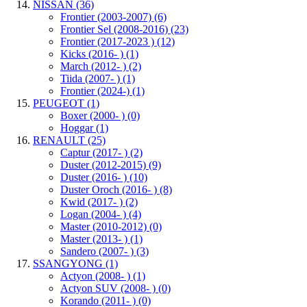
NISSAN
(36)
Frontier (2003-2007)
(6)
Frontier Sel (2008-2016)
(23)
Frontier (2017-2023 )
(12)
Kicks (2016- )
(1)
March (2012- )
(2)
Tiida (2007- )
(1)
Frontier (2024-)
(1)
PEUGEOT
(1)
Boxer (2000- )
(0)
Hoggar
(1)
RENAULT
(25)
Captur (2017- )
(2)
Duster (2012-2015)
(9)
Duster (2016- )
(10)
Duster Oroch (2016- )
(8)
Kwid (2017- )
(2)
Logan (2004- )
(4)
Master (2010-2012)
(0)
Master (2013- )
(1)
Sandero (2007- )
(3)
SSANGYONG
(1)
Actyon (2008- )
(1)
Actyon SUV (2008- )
(0)
Korando (2011- )
(0)