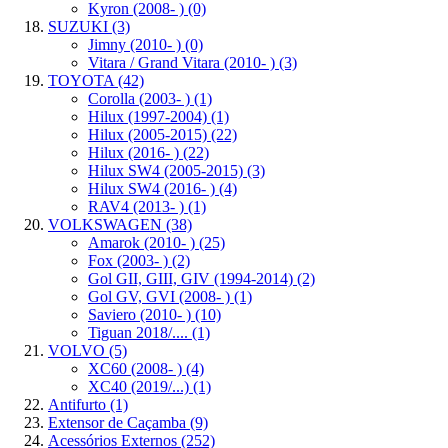
Kyron (2008- )
(0)
SUZUKI
(3)
Jimny (2010- )
(0)
Vitara / Grand Vitara (2010- )
(3)
TOYOTA
(42)
Corolla (2003- )
(1)
Hilux (1997-2004)
(1)
Hilux (2005-2015)
(22)
Hilux (2016- )
(22)
Hilux SW4 (2005-2015)
(3)
Hilux SW4 (2016- )
(4)
RAV4 (2013- )
(1)
VOLKSWAGEN
(38)
Amarok (2010- )
(25)
Fox (2003- )
(2)
Gol GII, GIII, GIV (1994-2014)
(2)
Gol GV, GVI (2008- )
(1)
Saviero (2010- )
(10)
Tiguan 2018/....
(1)
VOLVO
(5)
XC60 (2008- )
(4)
XC40 (2019/...)
(1)
Antifurto
(1)
Extensor de Caçamba
(9)
Acessórios Externos
(252)