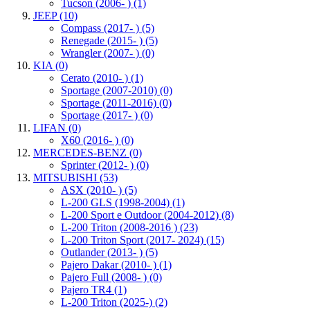
Tucson (2006- )
(1)
JEEP
(10)
Compass (2017- )
(5)
Renegade (2015- )
(5)
Wrangler (2007- )
(0)
KIA
(0)
Cerato (2010- )
(1)
Sportage (2007-2010)
(0)
Sportage (2011-2016)
(0)
Sportage (2017- )
(0)
LIFAN
(0)
X60 (2016- )
(0)
MERCEDES-BENZ
(0)
Sprinter (2012- )
(0)
MITSUBISHI
(53)
ASX (2010- )
(5)
L-200 GLS (1998-2004)
(1)
L-200 Sport e Outdoor (2004-2012)
(8)
L-200 Triton (2008-2016 )
(23)
L-200 Triton Sport (2017- 2024)
(15)
Outlander (2013- )
(5)
Pajero Dakar (2010- )
(1)
Pajero Full (2008- )
(0)
Pajero TR4
(1)
L-200 Triton (2025-)
(2)