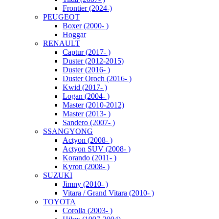
Frontier (2024-)
PEUGEOT
Boxer (2000- )
Hoggar
RENAULT
Captur (2017- )
Duster (2012-2015)
Duster (2016- )
Duster Oroch (2016- )
Kwid (2017- )
Logan (2004- )
Master (2010-2012)
Master (2013- )
Sandero (2007- )
SSANGYONG
Actyon (2008- )
Actyon SUV (2008- )
Korando (2011- )
Kyron (2008- )
SUZUKI
Jimny (2010- )
Vitara / Grand Vitara (2010- )
TOYOTA
Corolla (2003- )