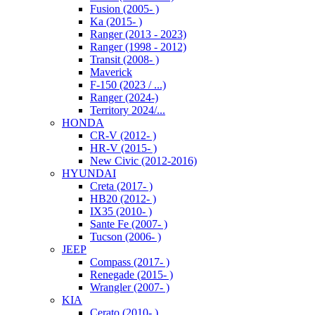
Fusion (2005- )
Ka (2015- )
Ranger (2013 - 2023)
Ranger (1998 - 2012)
Transit (2008- )
Maverick
F-150 (2023 / ...)
Ranger (2024-)
Territory 2024/...
HONDA
CR-V (2012- )
HR-V (2015- )
New Civic (2012-2016)
HYUNDAI
Creta (2017- )
HB20 (2012- )
IX35 (2010- )
Sante Fe (2007- )
Tucson (2006- )
JEEP
Compass (2017- )
Renegade (2015- )
Wrangler (2007- )
KIA
Cerato (2010- )