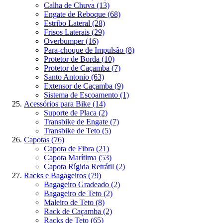
Calha de Chuva
(13)
Engate de Reboque
(68)
Estribo Lateral
(28)
Frisos Laterais
(29)
Overbumper
(16)
Para-choque de Impulsão
(8)
Protetor de Borda
(10)
Protetor de Caçamba
(7)
Santo Antonio
(63)
Extensor de Caçamba
(9)
Sistema de Escoamento
(1)
Acessórios para Bike
(14)
Suporte de Placa
(2)
Transbike de Engate
(7)
Transbike de Teto
(5)
Capotas
(76)
Capota de Fibra
(21)
Capota Marítima
(53)
Capota Rígida Retrátil
(2)
Racks e Bagageiros
(79)
Bagageiro Gradeado
(2)
Bagageiro de Teto
(2)
Maleiro de Teto
(8)
Rack de Caçamba
(2)
Racks de Teto
(65)