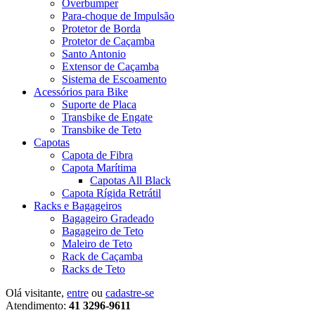
Overbumper
Para-choque de Impulsão
Protetor de Borda
Protetor de Caçamba
Santo Antonio
Extensor de Caçamba
Sistema de Escoamento
Acessórios para Bike
Suporte de Placa
Transbike de Engate
Transbike de Teto
Capotas
Capota de Fibra
Capota Marítima
Capotas All Black
Capota Rígida Retrátil
Racks e Bagageiros
Bagageiro Gradeado
Bagageiro de Teto
Maleiro de Teto
Rack de Caçamba
Racks de Teto
Olá visitante,
entre
ou
cadastre-se
Atendimento:
41 3296-9611