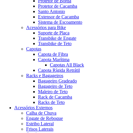
Protetor de Borda
Protetor de Caçamba
Santo Antonio
Extensor de Caçamba
Sistema de Escoamento
Acessórios para Bike
Suporte de Placa
Transbike de Engate
Transbike de Teto
Capotas
Capota de Fibra
Capota Marítima
Capotas All Black
Capota Rígida Retrátil
Racks e Bagageiros
Bagageiro Gradeado
Bagageiro de Teto
Maleiro de Teto
Rack de Caçamba
Racks de Teto
Acessórios Externos
Calha de Chuva
Engate de Reboque
Estribo Lateral
Frisos Laterais