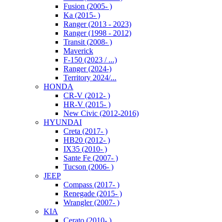
Fusion (2005- )
Ka (2015- )
Ranger (2013 - 2023)
Ranger (1998 - 2012)
Transit (2008- )
Maverick
F-150 (2023 / ...)
Ranger (2024-)
Territory 2024/...
HONDA
CR-V (2012- )
HR-V (2015- )
New Civic (2012-2016)
HYUNDAI
Creta (2017- )
HB20 (2012- )
IX35 (2010- )
Sante Fe (2007- )
Tucson (2006- )
JEEP
Compass (2017- )
Renegade (2015- )
Wrangler (2007- )
KIA
Cerato (2010- )