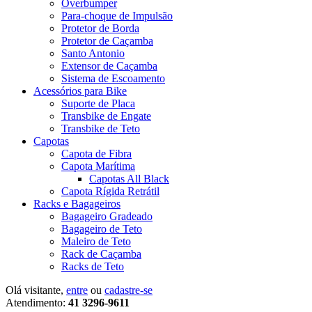
Overbumper
Para-choque de Impulsão
Protetor de Borda
Protetor de Caçamba
Santo Antonio
Extensor de Caçamba
Sistema de Escoamento
Acessórios para Bike
Suporte de Placa
Transbike de Engate
Transbike de Teto
Capotas
Capota de Fibra
Capota Marítima
Capotas All Black
Capota Rígida Retrátil
Racks e Bagageiros
Bagageiro Gradeado
Bagageiro de Teto
Maleiro de Teto
Rack de Caçamba
Racks de Teto
Olá visitante,
entre
ou
cadastre-se
Atendimento:
41 3296-9611