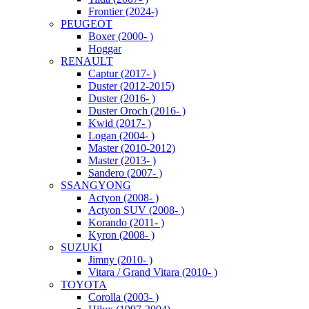
Frontier (2024-)
PEUGEOT
Boxer (2000- )
Hoggar
RENAULT
Captur (2017- )
Duster (2012-2015)
Duster (2016- )
Duster Oroch (2016- )
Kwid (2017- )
Logan (2004- )
Master (2010-2012)
Master (2013- )
Sandero (2007- )
SSANGYONG
Actyon (2008- )
Actyon SUV (2008- )
Korando (2011- )
Kyron (2008- )
SUZUKI
Jimny (2010- )
Vitara / Grand Vitara (2010- )
TOYOTA
Corolla (2003- )