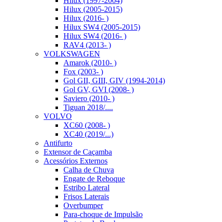
Hilux (1997-2004)
Hilux (2005-2015)
Hilux (2016- )
Hilux SW4 (2005-2015)
Hilux SW4 (2016- )
RAV4 (2013- )
VOLKSWAGEN
Amarok (2010- )
Fox (2003- )
Gol GII, GIII, GIV (1994-2014)
Gol GV, GVI (2008- )
Saviero (2010- )
Tiguan 2018/....
VOLVO
XC60 (2008- )
XC40 (2019/...)
Antifurto
Extensor de Caçamba
Acessórios Externos
Calha de Chuva
Engate de Reboque
Estribo Lateral
Frisos Laterais
Overbumper
Para-choque de Impulsão