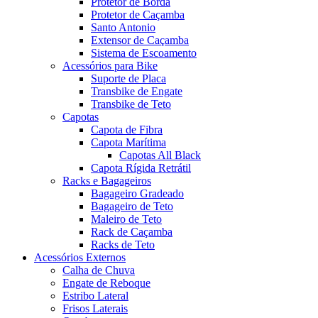
Protetor de Borda
Protetor de Caçamba
Santo Antonio
Extensor de Caçamba
Sistema de Escoamento
Acessórios para Bike
Suporte de Placa
Transbike de Engate
Transbike de Teto
Capotas
Capota de Fibra
Capota Marítima
Capotas All Black
Capota Rígida Retrátil
Racks e Bagageiros
Bagageiro Gradeado
Bagageiro de Teto
Maleiro de Teto
Rack de Caçamba
Racks de Teto
Acessórios Externos
Calha de Chuva
Engate de Reboque
Estribo Lateral
Frisos Laterais