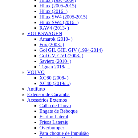
Hilux (1997-2004)
Hilux (2005-2015)
Hilux (2016- )
Hilux SW4 (2005-2015)
Hilux SW4 (2016- )
RAV4 (2013- )
VOLKSWAGEN
Amarok (2010- )
Fox (2003- )
Gol GII, GIII, GIV (1994-2014)
Gol GV, GVI (2008- )
Saviero (2010- )
Tiguan 2018/....
VOLVO
XC60 (2008- )
XC40 (2019/...)
Antifurto
Extensor de Caçamba
Acessórios Externos
Calha de Chuva
Engate de Reboque
Estribo Lateral
Frisos Laterais
Overbumper
Para-choque de Impulsão