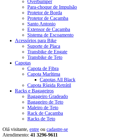
Overbumper
Para-choque de Impulsão
Protetor de Borda
Protetor de Caçamba
Santo Antonio
Extensor de Caçamba
Sistema de Escoamento
Acessórios para Bike
Suporte de Placa
Transbike de Engate
Transbike de Teto
Capotas
Capota de Fibra
Capota Marítima
Capotas All Black
Capota Rígida Retrátil
Racks e Bagageiros
Bagageiro Gradeado
Bagageiro de Teto
Maleiro de Teto
Rack de Caçamba
Racks de Teto
Olá visitante,
entre
ou
cadastre-se
Atendimento:
41 3296-9611