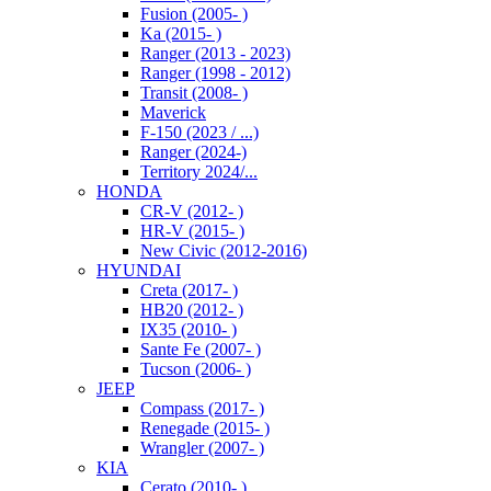
Fusion (2005- )
Ka (2015- )
Ranger (2013 - 2023)
Ranger (1998 - 2012)
Transit (2008- )
Maverick
F-150 (2023 / ...)
Ranger (2024-)
Territory 2024/...
HONDA
CR-V (2012- )
HR-V (2015- )
New Civic (2012-2016)
HYUNDAI
Creta (2017- )
HB20 (2012- )
IX35 (2010- )
Sante Fe (2007- )
Tucson (2006- )
JEEP
Compass (2017- )
Renegade (2015- )
Wrangler (2007- )
KIA
Cerato (2010- )