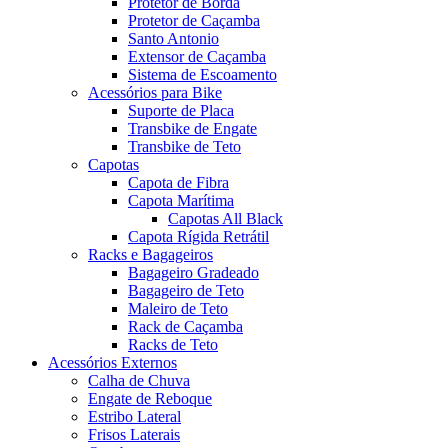
Protetor de Borda
Protetor de Caçamba
Santo Antonio
Extensor de Caçamba
Sistema de Escoamento
Acessórios para Bike
Suporte de Placa
Transbike de Engate
Transbike de Teto
Capotas
Capota de Fibra
Capota Marítima
Capotas All Black
Capota Rígida Retrátil
Racks e Bagageiros
Bagageiro Gradeado
Bagageiro de Teto
Maleiro de Teto
Rack de Caçamba
Racks de Teto
Acessórios Externos
Calha de Chuva
Engate de Reboque
Estribo Lateral
Frisos Laterais