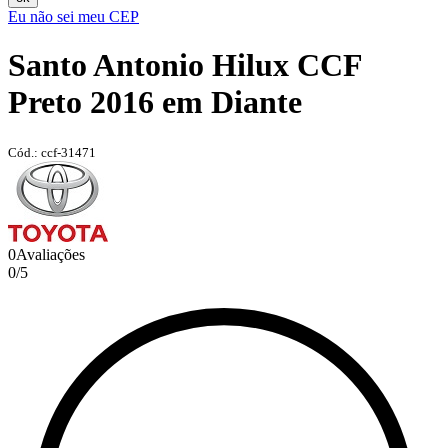
Eu não sei meu CEP
Santo Antonio Hilux CCF
Preto 2016 em Diante
Cód.: ccf-31471
0
Avaliações
0
/
5