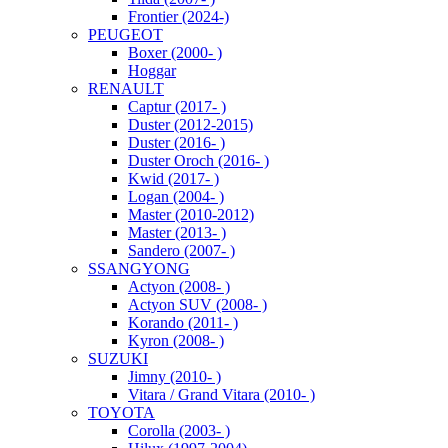
Frontier (2024-)
PEUGEOT
Boxer (2000- )
Hoggar
RENAULT
Captur (2017- )
Duster (2012-2015)
Duster (2016- )
Duster Oroch (2016- )
Kwid (2017- )
Logan (2004- )
Master (2010-2012)
Master (2013- )
Sandero (2007- )
SSANGYONG
Actyon (2008- )
Actyon SUV (2008- )
Korando (2011- )
Kyron (2008- )
SUZUKI
Jimny (2010- )
Vitara / Grand Vitara (2010- )
TOYOTA
Corolla (2003- )