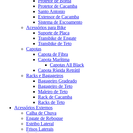
Protetor de Borda
Protetor de Caçamba
Santo Antonio
Extensor de Caçamba
Sistema de Escoamento
Acessórios para Bike
Suporte de Placa
Transbike de Engate
Transbike de Teto
Capotas
Capota de Fibra
Capota Marítima
Capotas All Black
Capota Rígida Retrátil
Racks e Bagageiros
Bagageiro Gradeado
Bagageiro de Teto
Maleiro de Teto
Rack de Caçamba
Racks de Teto
Acessórios Externos
Calha de Chuva
Engate de Reboque
Estribo Lateral
Frisos Laterais