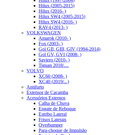
Hilux (1997-2004)
Hilux (2005-2015)
Hilux (2016- )
Hilux SW4 (2005-2015)
Hilux SW4 (2016- )
RAV4 (2013- )
VOLKSWAGEN
Amarok (2010- )
Fox (2003- )
Gol GII, GIII, GIV (1994-2014)
Gol GV, GVI (2008- )
Saviero (2010- )
Tiguan 2018/....
VOLVO
XC60 (2008- )
XC40 (2019/...)
Antifurto
Extensor de Caçamba
Acessórios Externos
Calha de Chuva
Engate de Reboque
Estribo Lateral
Frisos Laterais
Overbumper
Para-choque de Impulsão