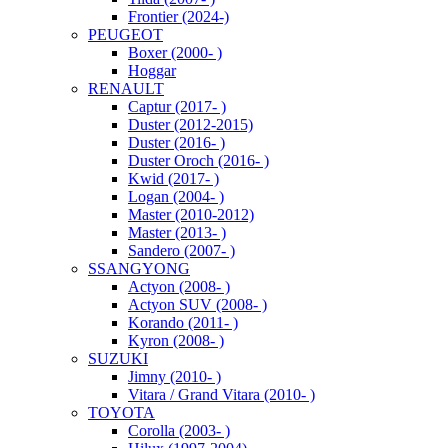
Frontier (2024-)
PEUGEOT
Boxer (2000- )
Hoggar
RENAULT
Captur (2017- )
Duster (2012-2015)
Duster (2016- )
Duster Oroch (2016- )
Kwid (2017- )
Logan (2004- )
Master (2010-2012)
Master (2013- )
Sandero (2007- )
SSANGYONG
Actyon (2008- )
Actyon SUV (2008- )
Korando (2011- )
Kyron (2008- )
SUZUKI
Jimny (2010- )
Vitara / Grand Vitara (2010- )
TOYOTA
Corolla (2003- )