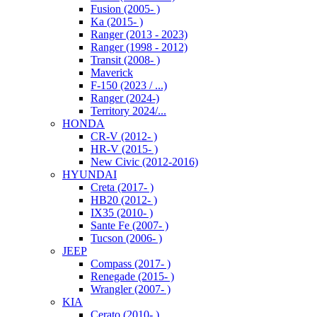
Fusion (2005- )
Ka (2015- )
Ranger (2013 - 2023)
Ranger (1998 - 2012)
Transit (2008- )
Maverick
F-150 (2023 / ...)
Ranger (2024-)
Territory 2024/...
HONDA
CR-V (2012- )
HR-V (2015- )
New Civic (2012-2016)
HYUNDAI
Creta (2017- )
HB20 (2012- )
IX35 (2010- )
Sante Fe (2007- )
Tucson (2006- )
JEEP
Compass (2017- )
Renegade (2015- )
Wrangler (2007- )
KIA
Cerato (2010- )