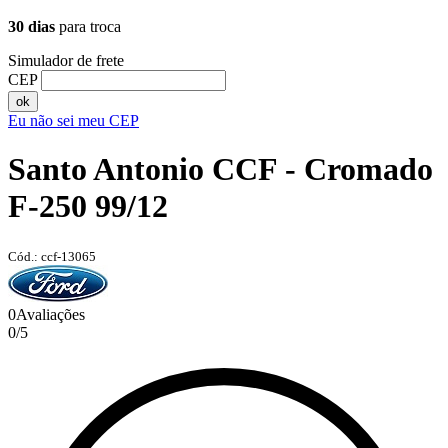
30 dias
para troca
Simulador de frete
CEP
ok
Eu não sei meu CEP
Santo Antonio CCF - Cromado
F-250 99/12
Cód.: ccf-13065
0
Avaliações
0
/
5