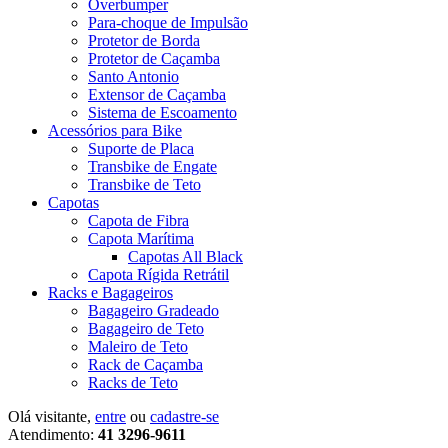
Overbumper
Para-choque de Impulsão
Protetor de Borda
Protetor de Caçamba
Santo Antonio
Extensor de Caçamba
Sistema de Escoamento
Acessórios para Bike
Suporte de Placa
Transbike de Engate
Transbike de Teto
Capotas
Capota de Fibra
Capota Marítima
Capotas All Black
Capota Rígida Retrátil
Racks e Bagageiros
Bagageiro Gradeado
Bagageiro de Teto
Maleiro de Teto
Rack de Caçamba
Racks de Teto
Olá visitante,
entre
ou
cadastre-se
Atendimento:
41 3296-9611