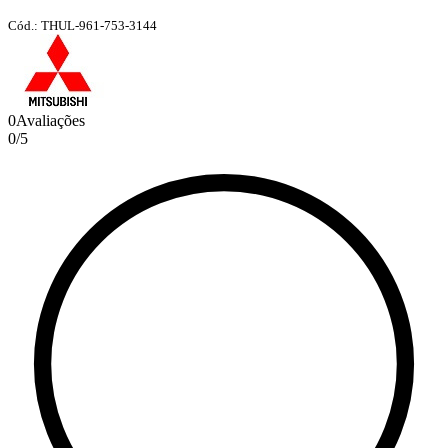
Cód.: THUL-961-753-3144
0
Avaliações
0
/
5