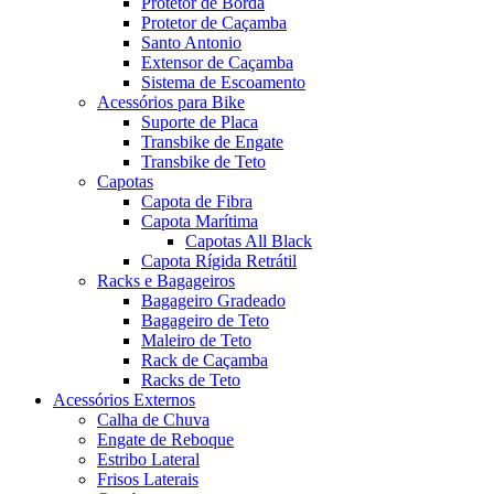
Protetor de Borda
Protetor de Caçamba
Santo Antonio
Extensor de Caçamba
Sistema de Escoamento
Acessórios para Bike
Suporte de Placa
Transbike de Engate
Transbike de Teto
Capotas
Capota de Fibra
Capota Marítima
Capotas All Black
Capota Rígida Retrátil
Racks e Bagageiros
Bagageiro Gradeado
Bagageiro de Teto
Maleiro de Teto
Rack de Caçamba
Racks de Teto
Acessórios Externos
Calha de Chuva
Engate de Reboque
Estribo Lateral
Frisos Laterais