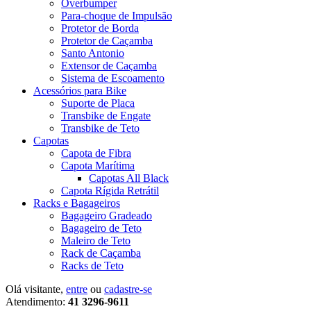
Overbumper
Para-choque de Impulsão
Protetor de Borda
Protetor de Caçamba
Santo Antonio
Extensor de Caçamba
Sistema de Escoamento
Acessórios para Bike
Suporte de Placa
Transbike de Engate
Transbike de Teto
Capotas
Capota de Fibra
Capota Marítima
Capotas All Black
Capota Rígida Retrátil
Racks e Bagageiros
Bagageiro Gradeado
Bagageiro de Teto
Maleiro de Teto
Rack de Caçamba
Racks de Teto
Olá visitante,
entre
ou
cadastre-se
Atendimento:
41 3296-9611