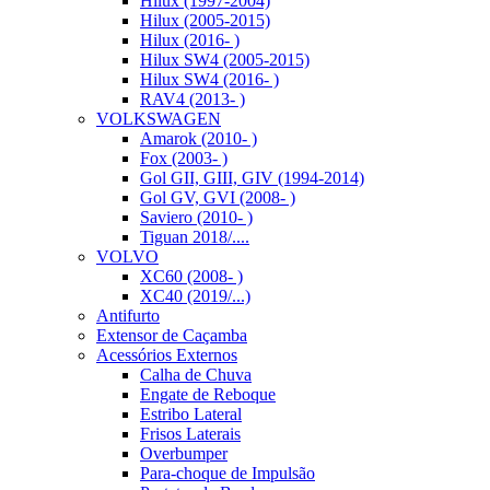
Hilux (1997-2004)
Hilux (2005-2015)
Hilux (2016- )
Hilux SW4 (2005-2015)
Hilux SW4 (2016- )
RAV4 (2013- )
VOLKSWAGEN
Amarok (2010- )
Fox (2003- )
Gol GII, GIII, GIV (1994-2014)
Gol GV, GVI (2008- )
Saviero (2010- )
Tiguan 2018/....
VOLVO
XC60 (2008- )
XC40 (2019/...)
Antifurto
Extensor de Caçamba
Acessórios Externos
Calha de Chuva
Engate de Reboque
Estribo Lateral
Frisos Laterais
Overbumper
Para-choque de Impulsão