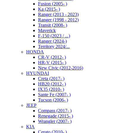
Fusion (2005- )
Ka (2015- )
Ranger (2013 - 2023)
Ranger (1998 - 2012)
Transit (2008- )
Maverick
F-150 (2023 / ...)
Ranger (2024-)
Territory 2024/...
HONDA
CR-V (2012- )
HR-V (2015- )
New Civic (2012-2016)
HYUNDAI
Creta (2017- )
HB20 (2012- )
IX35 (2010- )
Sante Fe (2007- )
Tucson (2006- )
JEEP
Compass (2017- )
Renegade (2015- )
Wrangler (2007- )
KIA
Cerato (2010- )