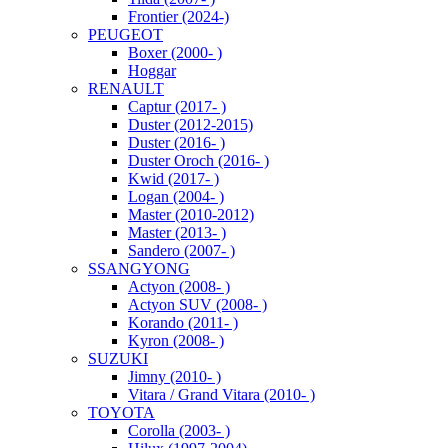
Frontier (2024-)
PEUGEOT
Boxer (2000- )
Hoggar
RENAULT
Captur (2017- )
Duster (2012-2015)
Duster (2016- )
Duster Oroch (2016- )
Kwid (2017- )
Logan (2004- )
Master (2010-2012)
Master (2013- )
Sandero (2007- )
SSANGYONG
Actyon (2008- )
Actyon SUV (2008- )
Korando (2011- )
Kyron (2008- )
SUZUKI
Jimny (2010- )
Vitara / Grand Vitara (2010- )
TOYOTA
Corolla (2003- )