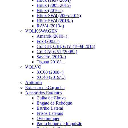
Hilux (1997-2004)
Hilux (2005-2015)
Hilux (2016- )
Hilux SW4 (2005-2015)
Hilux SW4 (2016- )
RAV4 (2013- )
VOLKSWAGEN
Amarok (2010- )
Fox (2003- )
Gol GII, GIII, GIV (1994-2014)
Gol GV, GVI (2008- )
Saviero (2010- )
Tiguan 2018/....
VOLVO
XC60 (2008- )
XC40 (2019/...)
Antifurto
Extensor de Caçamba
Acessórios Externos
Calha de Chuva
Engate de Reboque
Estribo Lateral
Frisos Laterais
Overbumper
Para-choque de Impulsão