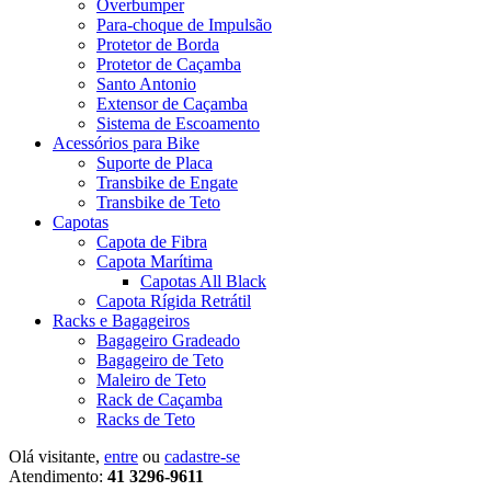
Overbumper
Para-choque de Impulsão
Protetor de Borda
Protetor de Caçamba
Santo Antonio
Extensor de Caçamba
Sistema de Escoamento
Acessórios para Bike
Suporte de Placa
Transbike de Engate
Transbike de Teto
Capotas
Capota de Fibra
Capota Marítima
Capotas All Black
Capota Rígida Retrátil
Racks e Bagageiros
Bagageiro Gradeado
Bagageiro de Teto
Maleiro de Teto
Rack de Caçamba
Racks de Teto
Olá visitante,
entre
ou
cadastre-se
Atendimento:
41 3296-9611