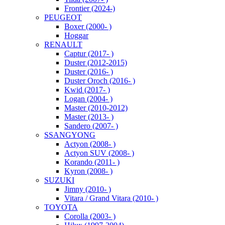
Frontier (2024-)
PEUGEOT
Boxer (2000- )
Hoggar
RENAULT
Captur (2017- )
Duster (2012-2015)
Duster (2016- )
Duster Oroch (2016- )
Kwid (2017- )
Logan (2004- )
Master (2010-2012)
Master (2013- )
Sandero (2007- )
SSANGYONG
Actyon (2008- )
Actyon SUV (2008- )
Korando (2011- )
Kyron (2008- )
SUZUKI
Jimny (2010- )
Vitara / Grand Vitara (2010- )
TOYOTA
Corolla (2003- )