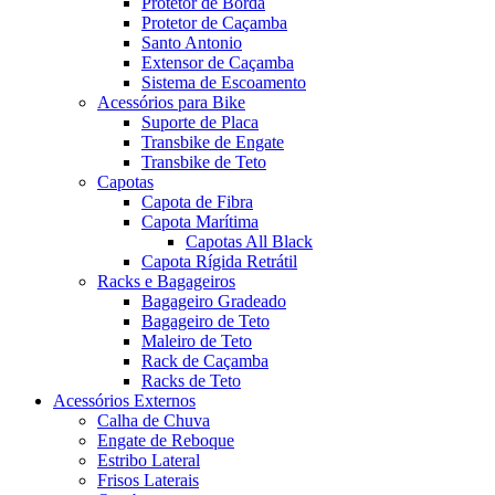
Protetor de Borda
Protetor de Caçamba
Santo Antonio
Extensor de Caçamba
Sistema de Escoamento
Acessórios para Bike
Suporte de Placa
Transbike de Engate
Transbike de Teto
Capotas
Capota de Fibra
Capota Marítima
Capotas All Black
Capota Rígida Retrátil
Racks e Bagageiros
Bagageiro Gradeado
Bagageiro de Teto
Maleiro de Teto
Rack de Caçamba
Racks de Teto
Acessórios Externos
Calha de Chuva
Engate de Reboque
Estribo Lateral
Frisos Laterais