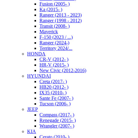
Fusion (2005- )
Ka (2015- )
Ranger (2013 - 2023)
Ranger (1998 - 2012)
Transit (2008- )
Maverick
F-150 (2023 / ...)
Ranger (2024-)
Territory 2024/...
HONDA
CR-V (2012- )
HR-V (2015- )
New Civic (2012-2016)
HYUNDAI
Creta (2017- )
HB20 (2012- )
IX35 (2010- )
Sante Fe (2007- )
Tucson (2006- )
JEEP
Compass (2017- )
Renegade (2015- )
Wrangler (2007- )
KIA
Cerato (2010- )