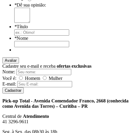
*
Dê sua opinião:
*
Título
*
Nome
Avaliar
Cadastre seu e-mail e receba
ofertas exclusivas
Nome:
Você é:
Homem
Mulher
E-mail:
Cadastrar
Pick-up Total - Avenida Comendador Franco, 2668 (conhecida
como Avenida das Torres) – Curitiba – PR
Central de
Atendimento
41 3296-9611
Seg. à Sex. das 08h30 às 18h