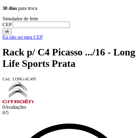
30 dias
para troca
Simulador de frete
CEP
ok
Eu não sei meu CEP
Rack p/ C4 Picasso .../16 - Long
Life Sports Prata
Cód.: LONG-AC4PI
0
Avaliações
0
/
5