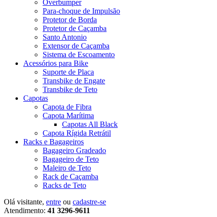
Overbumper
Para-choque de Impulsão
Protetor de Borda
Protetor de Caçamba
Santo Antonio
Extensor de Caçamba
Sistema de Escoamento
Acessórios para Bike
Suporte de Placa
Transbike de Engate
Transbike de Teto
Capotas
Capota de Fibra
Capota Marítima
Capotas All Black
Capota Rígida Retrátil
Racks e Bagageiros
Bagageiro Gradeado
Bagageiro de Teto
Maleiro de Teto
Rack de Caçamba
Racks de Teto
Olá visitante,
entre
ou
cadastre-se
Atendimento:
41 3296-9611