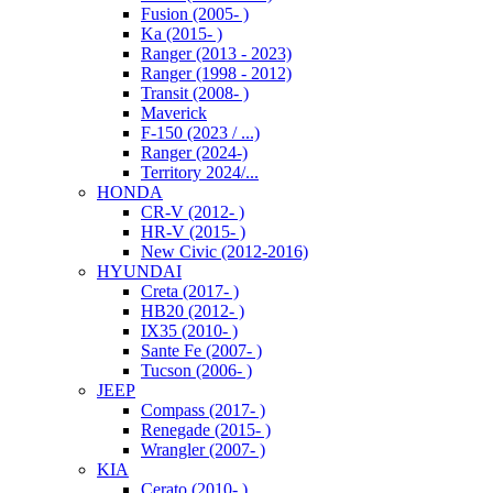
Fusion (2005- )
Ka (2015- )
Ranger (2013 - 2023)
Ranger (1998 - 2012)
Transit (2008- )
Maverick
F-150 (2023 / ...)
Ranger (2024-)
Territory 2024/...
HONDA
CR-V (2012- )
HR-V (2015- )
New Civic (2012-2016)
HYUNDAI
Creta (2017- )
HB20 (2012- )
IX35 (2010- )
Sante Fe (2007- )
Tucson (2006- )
JEEP
Compass (2017- )
Renegade (2015- )
Wrangler (2007- )
KIA
Cerato (2010- )