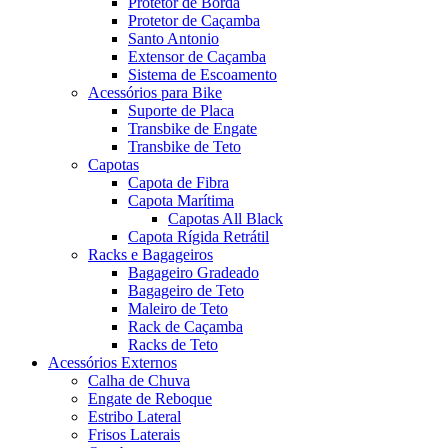
Protetor de Borda
Protetor de Caçamba
Santo Antonio
Extensor de Caçamba
Sistema de Escoamento
Acessórios para Bike
Suporte de Placa
Transbike de Engate
Transbike de Teto
Capotas
Capota de Fibra
Capota Marítima
Capotas All Black
Capota Rígida Retrátil
Racks e Bagageiros
Bagageiro Gradeado
Bagageiro de Teto
Maleiro de Teto
Rack de Caçamba
Racks de Teto
Acessórios Externos
Calha de Chuva
Engate de Reboque
Estribo Lateral
Frisos Laterais