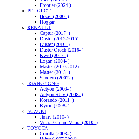
Frontier (2024-)
PEUGEOT
Boxer (2000- )
Hoggar
RENAULT
Captur (2017- )
Duster (2012-2015)
Duster (2016- )
Duster Oroch (2016- )
Kwid (2017- )
Logan (2004- )
Master (2010-2012)
Master (2013- )
Sandero (2007- )
SSANGYONG
Actyon (2008- )
Actyon SUV (2008- )
Korando (2011- )
Kyron (2008- )
SUZUKI
Jimny (2010- )
Vitara / Grand Vitara (2010- )
TOYOTA
Corolla (2003- )