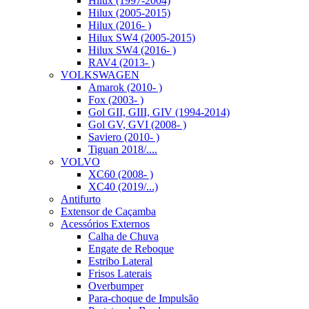
Hilux (1997-2004)
Hilux (2005-2015)
Hilux (2016- )
Hilux SW4 (2005-2015)
Hilux SW4 (2016- )
RAV4 (2013- )
VOLKSWAGEN
Amarok (2010- )
Fox (2003- )
Gol GII, GIII, GIV (1994-2014)
Gol GV, GVI (2008- )
Saviero (2010- )
Tiguan 2018/....
VOLVO
XC60 (2008- )
XC40 (2019/...)
Antifurto
Extensor de Caçamba
Acessórios Externos
Calha de Chuva
Engate de Reboque
Estribo Lateral
Frisos Laterais
Overbumper
Para-choque de Impulsão