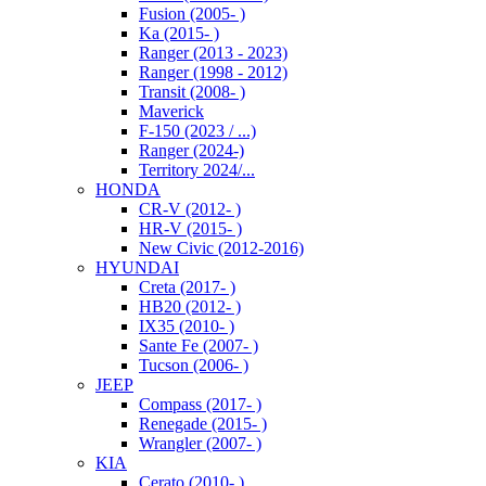
Fusion (2005- )
Ka (2015- )
Ranger (2013 - 2023)
Ranger (1998 - 2012)
Transit (2008- )
Maverick
F-150 (2023 / ...)
Ranger (2024-)
Territory 2024/...
HONDA
CR-V (2012- )
HR-V (2015- )
New Civic (2012-2016)
HYUNDAI
Creta (2017- )
HB20 (2012- )
IX35 (2010- )
Sante Fe (2007- )
Tucson (2006- )
JEEP
Compass (2017- )
Renegade (2015- )
Wrangler (2007- )
KIA
Cerato (2010- )