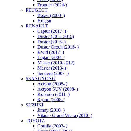
Frontier (2024-)
PEUGEOT
Boxer (2000- )
Hoggar
RENAULT
Captur (2017- )
Duster (2012-2015)
Duster (2016- )
Duster Oroch (2016- )
Kwid (2017- )
Logan (2004- )
Master (2010-2012)
Master (2013- )
Sandero (2007- )
SSANGYONG
Actyon (2008- )
Actyon SUV (2008- )
Korando (2011- )
Kyron (2008- )
SUZUKI
Jimny (2010- )
Vitara / Grand Vitara (2010- )
TOYOTA
Corolla (2003- )