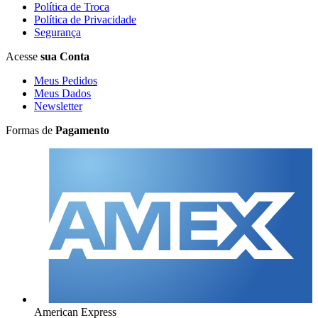
Política de Troca
Política de Privacidade
Segurança
Acesse
sua Conta
Meus Pedidos
Meus Dados
Newsletter
Formas de
Pagamento
American Express