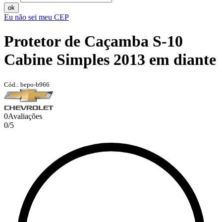
ok
Eu não sei meu CEP
Protetor de Caçamba S-10
Cabine Simples 2013 em diante
Cód.: bepo-b966
0
Avaliações
0
/
5