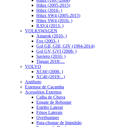
Hilux (1997-2004)
Hilux (2005-2015)
Hilux (2016- )
Hilux SW4 (2005-2015)
Hilux SW4 (2016- )
RAV4 (2013- )
VOLKSWAGEN
Amarok (2010- )
Fox (2003- )
Gol GII, GIII, GIV (1994-2014)
Gol GV, GVI (2008- )
Saviero (2010- )
Tiguan 2018/....
VOLVO
XC60 (2008- )
XC40 (2019/...)
Antifurto
Extensor de Caçamba
Acessórios Externos
Calha de Chuva
Engate de Reboque
Estribo Lateral
Frisos Laterais
Overbumper
Para-choque de Impulsão