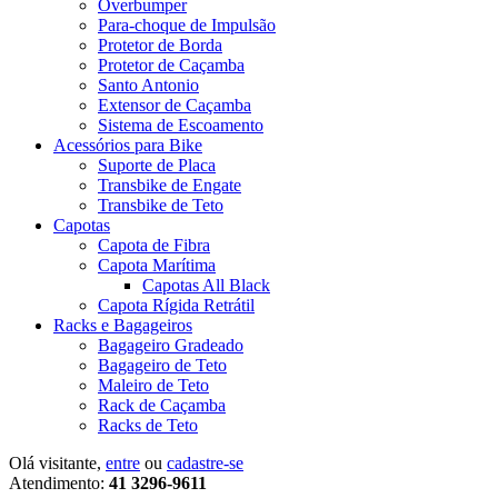
Overbumper
Para-choque de Impulsão
Protetor de Borda
Protetor de Caçamba
Santo Antonio
Extensor de Caçamba
Sistema de Escoamento
Acessórios para Bike
Suporte de Placa
Transbike de Engate
Transbike de Teto
Capotas
Capota de Fibra
Capota Marítima
Capotas All Black
Capota Rígida Retrátil
Racks e Bagageiros
Bagageiro Gradeado
Bagageiro de Teto
Maleiro de Teto
Rack de Caçamba
Racks de Teto
Olá visitante,
entre
ou
cadastre-se
Atendimento:
41 3296-9611