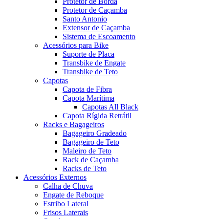
Protetor de Borda
Protetor de Caçamba
Santo Antonio
Extensor de Caçamba
Sistema de Escoamento
Acessórios para Bike
Suporte de Placa
Transbike de Engate
Transbike de Teto
Capotas
Capota de Fibra
Capota Marítima
Capotas All Black
Capota Rígida Retrátil
Racks e Bagageiros
Bagageiro Gradeado
Bagageiro de Teto
Maleiro de Teto
Rack de Caçamba
Racks de Teto
Acessórios Externos
Calha de Chuva
Engate de Reboque
Estribo Lateral
Frisos Laterais