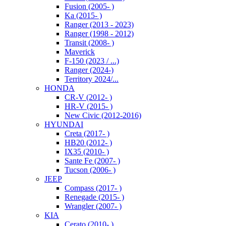
Fusion (2005- )
Ka (2015- )
Ranger (2013 - 2023)
Ranger (1998 - 2012)
Transit (2008- )
Maverick
F-150 (2023 / ...)
Ranger (2024-)
Territory 2024/...
HONDA
CR-V (2012- )
HR-V (2015- )
New Civic (2012-2016)
HYUNDAI
Creta (2017- )
HB20 (2012- )
IX35 (2010- )
Sante Fe (2007- )
Tucson (2006- )
JEEP
Compass (2017- )
Renegade (2015- )
Wrangler (2007- )
KIA
Cerato (2010- )