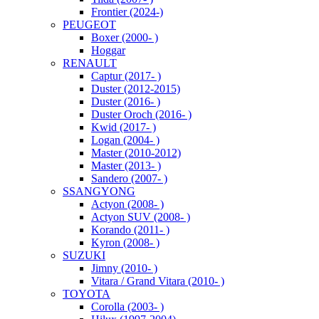
Frontier (2024-)
PEUGEOT
Boxer (2000- )
Hoggar
RENAULT
Captur (2017- )
Duster (2012-2015)
Duster (2016- )
Duster Oroch (2016- )
Kwid (2017- )
Logan (2004- )
Master (2010-2012)
Master (2013- )
Sandero (2007- )
SSANGYONG
Actyon (2008- )
Actyon SUV (2008- )
Korando (2011- )
Kyron (2008- )
SUZUKI
Jimny (2010- )
Vitara / Grand Vitara (2010- )
TOYOTA
Corolla (2003- )