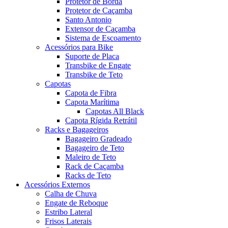
Protetor de Borda
Protetor de Caçamba
Santo Antonio
Extensor de Caçamba
Sistema de Escoamento
Acessórios para Bike
Suporte de Placa
Transbike de Engate
Transbike de Teto
Capotas
Capota de Fibra
Capota Marítima
Capotas All Black
Capota Rígida Retrátil
Racks e Bagageiros
Bagageiro Gradeado
Bagageiro de Teto
Maleiro de Teto
Rack de Caçamba
Racks de Teto
Acessórios Externos
Calha de Chuva
Engate de Reboque
Estribo Lateral
Frisos Laterais