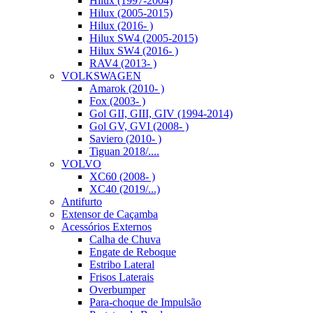
Hilux (1997-2004)
Hilux (2005-2015)
Hilux (2016- )
Hilux SW4 (2005-2015)
Hilux SW4 (2016- )
RAV4 (2013- )
VOLKSWAGEN
Amarok (2010- )
Fox (2003- )
Gol GII, GIII, GIV (1994-2014)
Gol GV, GVI (2008- )
Saviero (2010- )
Tiguan 2018/....
VOLVO
XC60 (2008- )
XC40 (2019/...)
Antifurto
Extensor de Caçamba
Acessórios Externos
Calha de Chuva
Engate de Reboque
Estribo Lateral
Frisos Laterais
Overbumper
Para-choque de Impulsão