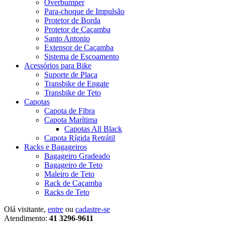
Overbumper
Para-choque de Impulsão
Protetor de Borda
Protetor de Caçamba
Santo Antonio
Extensor de Caçamba
Sistema de Escoamento
Acessórios para Bike
Suporte de Placa
Transbike de Engate
Transbike de Teto
Capotas
Capota de Fibra
Capota Marítima
Capotas All Black
Capota Rígida Retrátil
Racks e Bagageiros
Bagageiro Gradeado
Bagageiro de Teto
Maleiro de Teto
Rack de Caçamba
Racks de Teto
Olá visitante,
entre
ou
cadastre-se
Atendimento:
41 3296-9611