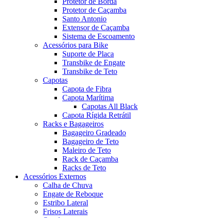
Protetor de Borda
Protetor de Caçamba
Santo Antonio
Extensor de Caçamba
Sistema de Escoamento
Acessórios para Bike
Suporte de Placa
Transbike de Engate
Transbike de Teto
Capotas
Capota de Fibra
Capota Marítima
Capotas All Black
Capota Rígida Retrátil
Racks e Bagageiros
Bagageiro Gradeado
Bagageiro de Teto
Maleiro de Teto
Rack de Caçamba
Racks de Teto
Acessórios Externos
Calha de Chuva
Engate de Reboque
Estribo Lateral
Frisos Laterais