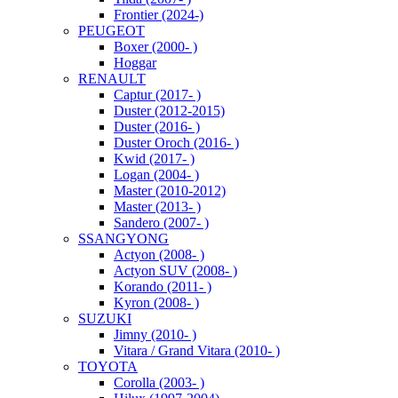
Frontier (2024-)
PEUGEOT
Boxer (2000- )
Hoggar
RENAULT
Captur (2017- )
Duster (2012-2015)
Duster (2016- )
Duster Oroch (2016- )
Kwid (2017- )
Logan (2004- )
Master (2010-2012)
Master (2013- )
Sandero (2007- )
SSANGYONG
Actyon (2008- )
Actyon SUV (2008- )
Korando (2011- )
Kyron (2008- )
SUZUKI
Jimny (2010- )
Vitara / Grand Vitara (2010- )
TOYOTA
Corolla (2003- )