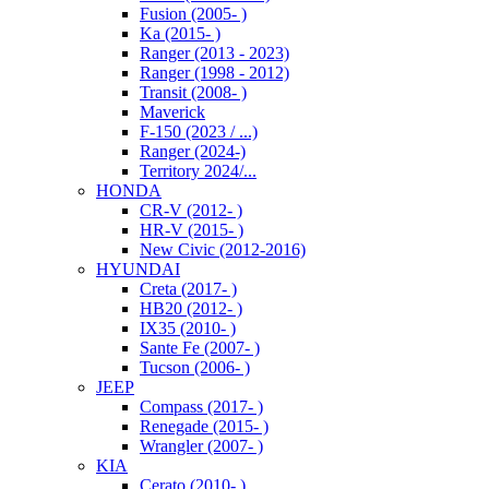
Fusion (2005- )
Ka (2015- )
Ranger (2013 - 2023)
Ranger (1998 - 2012)
Transit (2008- )
Maverick
F-150 (2023 / ...)
Ranger (2024-)
Territory 2024/...
HONDA
CR-V (2012- )
HR-V (2015- )
New Civic (2012-2016)
HYUNDAI
Creta (2017- )
HB20 (2012- )
IX35 (2010- )
Sante Fe (2007- )
Tucson (2006- )
JEEP
Compass (2017- )
Renegade (2015- )
Wrangler (2007- )
KIA
Cerato (2010- )