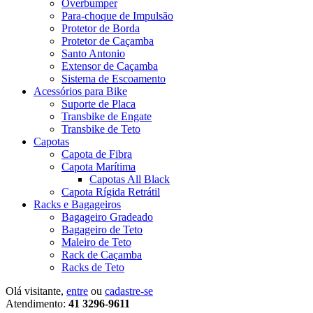
Overbumper
Para-choque de Impulsão
Protetor de Borda
Protetor de Caçamba
Santo Antonio
Extensor de Caçamba
Sistema de Escoamento
Acessórios para Bike
Suporte de Placa
Transbike de Engate
Transbike de Teto
Capotas
Capota de Fibra
Capota Marítima
Capotas All Black
Capota Rígida Retrátil
Racks e Bagageiros
Bagageiro Gradeado
Bagageiro de Teto
Maleiro de Teto
Rack de Caçamba
Racks de Teto
Olá visitante,
entre
ou
cadastre-se
Atendimento:
41 3296-9611