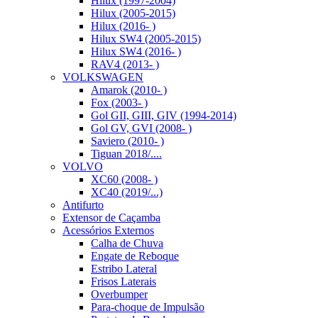
Hilux (1997-2004)
Hilux (2005-2015)
Hilux (2016- )
Hilux SW4 (2005-2015)
Hilux SW4 (2016- )
RAV4 (2013- )
VOLKSWAGEN
Amarok (2010- )
Fox (2003- )
Gol GII, GIII, GIV (1994-2014)
Gol GV, GVI (2008- )
Saviero (2010- )
Tiguan 2018/....
VOLVO
XC60 (2008- )
XC40 (2019/...)
Antifurto
Extensor de Caçamba
Acessórios Externos
Calha de Chuva
Engate de Reboque
Estribo Lateral
Frisos Laterais
Overbumper
Para-choque de Impulsão