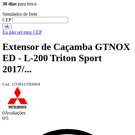
30 dias
para troca
Simulador de frete
CEP
ok
Eu não sei meu CEP
Extensor de Caçamba GTNOX
ED - L-200 Triton Sport
2017/...
Cód.: GTNO-GTE6004
0
Avaliações
0
/
5