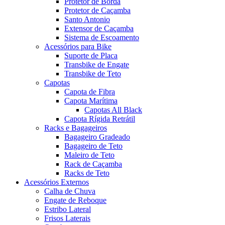
Protetor de Borda
Protetor de Caçamba
Santo Antonio
Extensor de Caçamba
Sistema de Escoamento
Acessórios para Bike
Suporte de Placa
Transbike de Engate
Transbike de Teto
Capotas
Capota de Fibra
Capota Marítima
Capotas All Black
Capota Rígida Retrátil
Racks e Bagageiros
Bagageiro Gradeado
Bagageiro de Teto
Maleiro de Teto
Rack de Caçamba
Racks de Teto
Acessórios Externos
Calha de Chuva
Engate de Reboque
Estribo Lateral
Frisos Laterais