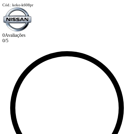
Cód.: keko-k608pr
0
Avaliações
0
/
5