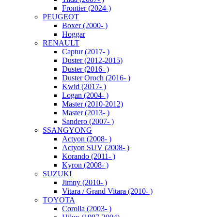
Frontier (2024-)
PEUGEOT
Boxer (2000- )
Hoggar
RENAULT
Captur (2017- )
Duster (2012-2015)
Duster (2016- )
Duster Oroch (2016- )
Kwid (2017- )
Logan (2004- )
Master (2010-2012)
Master (2013- )
Sandero (2007- )
SSANGYONG
Actyon (2008- )
Actyon SUV (2008- )
Korando (2011- )
Kyron (2008- )
SUZUKI
Jimny (2010- )
Vitara / Grand Vitara (2010- )
TOYOTA
Corolla (2003- )