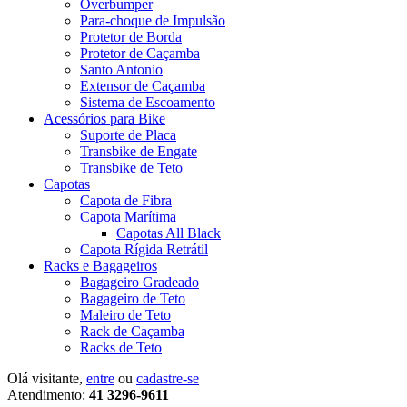
Overbumper
Para-choque de Impulsão
Protetor de Borda
Protetor de Caçamba
Santo Antonio
Extensor de Caçamba
Sistema de Escoamento
Acessórios para Bike
Suporte de Placa
Transbike de Engate
Transbike de Teto
Capotas
Capota de Fibra
Capota Marítima
Capotas All Black
Capota Rígida Retrátil
Racks e Bagageiros
Bagageiro Gradeado
Bagageiro de Teto
Maleiro de Teto
Rack de Caçamba
Racks de Teto
Olá visitante,
entre
ou
cadastre-se
Atendimento:
41 3296-9611