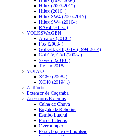
Hilux (1997-2004)
Hilux (2005-2015)
Hilux (2016- )
Hilux SW4 (2005-2015)
Hilux SW4 (2016- )
RAV4 (2013- )
VOLKSWAGEN
Amarok (2010- )
Fox (2003- )
Gol GII, GIII, GIV (1994-2014)
Gol GV, GVI (2008- )
Saviero (2010- )
Tiguan 2018/....
VOLVO
XC60 (2008- )
XC40 (2019/...)
Antifurto
Extensor de Caçamba
Acessórios Externos
Calha de Chuva
Engate de Reboque
Estribo Lateral
Frisos Laterais
Overbumper
Para-choque de Impulsão