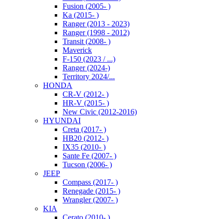
Fusion (2005- )
Ka (2015- )
Ranger (2013 - 2023)
Ranger (1998 - 2012)
Transit (2008- )
Maverick
F-150 (2023 / ...)
Ranger (2024-)
Territory 2024/...
HONDA
CR-V (2012- )
HR-V (2015- )
New Civic (2012-2016)
HYUNDAI
Creta (2017- )
HB20 (2012- )
IX35 (2010- )
Sante Fe (2007- )
Tucson (2006- )
JEEP
Compass (2017- )
Renegade (2015- )
Wrangler (2007- )
KIA
Cerato (2010- )