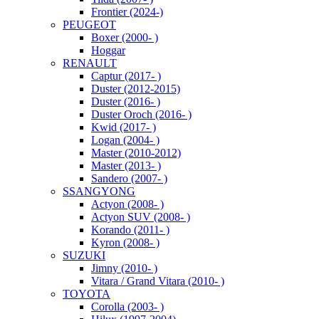
Frontier (2024-)
PEUGEOT
Boxer (2000- )
Hoggar
RENAULT
Captur (2017- )
Duster (2012-2015)
Duster (2016- )
Duster Oroch (2016- )
Kwid (2017- )
Logan (2004- )
Master (2010-2012)
Master (2013- )
Sandero (2007- )
SSANGYONG
Actyon (2008- )
Actyon SUV (2008- )
Korando (2011- )
Kyron (2008- )
SUZUKI
Jimny (2010- )
Vitara / Grand Vitara (2010- )
TOYOTA
Corolla (2003- )