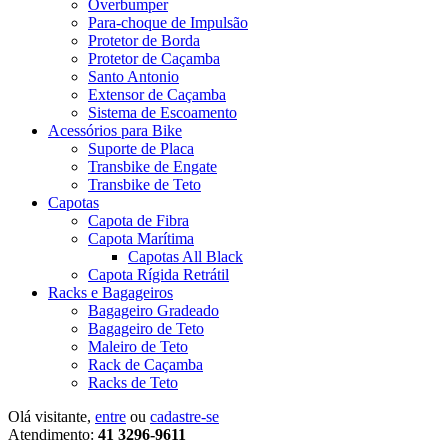
Overbumper
Para-choque de Impulsão
Protetor de Borda
Protetor de Caçamba
Santo Antonio
Extensor de Caçamba
Sistema de Escoamento
Acessórios para Bike
Suporte de Placa
Transbike de Engate
Transbike de Teto
Capotas
Capota de Fibra
Capota Marítima
Capotas All Black
Capota Rígida Retrátil
Racks e Bagageiros
Bagageiro Gradeado
Bagageiro de Teto
Maleiro de Teto
Rack de Caçamba
Racks de Teto
Olá visitante,
entre
ou
cadastre-se
Atendimento:
41 3296-9611