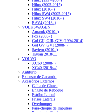
Hilux (1997-2004)
Hilux (2005-2015)
Hilux (2016- )
Hilux SW4 (2005-2015)
Hilux SW4 (2016- )
RAV4 (2013- )
VOLKSWAGEN
Amarok (2010- )
Fox (2003- )
Gol GII, GIII, GIV (1994-2014)
Gol GV, GVI (2008- )
Saviero (2010- )
Tiguan 2018/....
VOLVO
XC60 (2008- )
XC40 (2019/...)
Antifurto
Extensor de Caçamba
Acessórios Externos
Calha de Chuva
Engate de Reboque
Estribo Lateral
Frisos Laterais
Overbumper
Para-choque de Impulsão