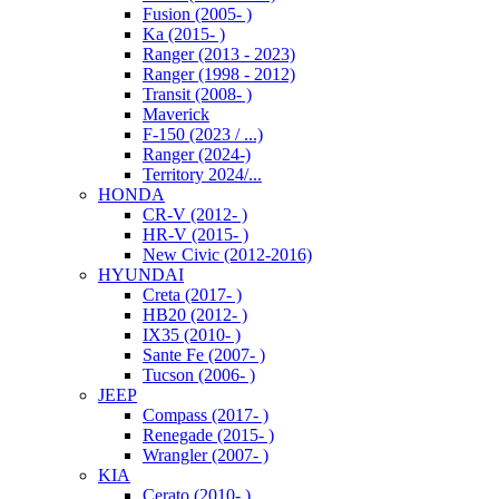
Fusion (2005- )
Ka (2015- )
Ranger (2013 - 2023)
Ranger (1998 - 2012)
Transit (2008- )
Maverick
F-150 (2023 / ...)
Ranger (2024-)
Territory 2024/...
HONDA
CR-V (2012- )
HR-V (2015- )
New Civic (2012-2016)
HYUNDAI
Creta (2017- )
HB20 (2012- )
IX35 (2010- )
Sante Fe (2007- )
Tucson (2006- )
JEEP
Compass (2017- )
Renegade (2015- )
Wrangler (2007- )
KIA
Cerato (2010- )