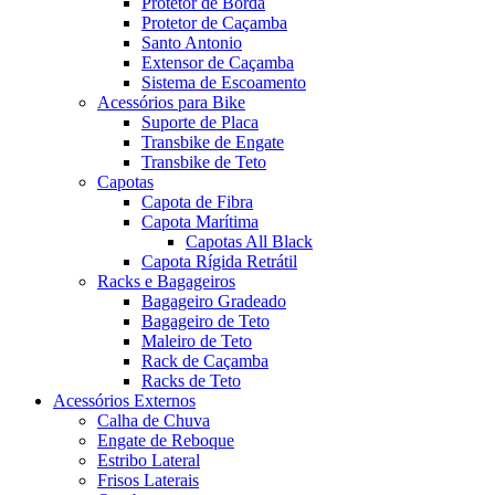
Protetor de Borda
Protetor de Caçamba
Santo Antonio
Extensor de Caçamba
Sistema de Escoamento
Acessórios para Bike
Suporte de Placa
Transbike de Engate
Transbike de Teto
Capotas
Capota de Fibra
Capota Marítima
Capotas All Black
Capota Rígida Retrátil
Racks e Bagageiros
Bagageiro Gradeado
Bagageiro de Teto
Maleiro de Teto
Rack de Caçamba
Racks de Teto
Acessórios Externos
Calha de Chuva
Engate de Reboque
Estribo Lateral
Frisos Laterais