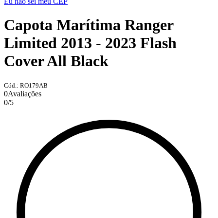
Eu não sei meu CEP
Capota Marítima Ranger
Limited 2013 - 2023 Flash
Cover All Black
Cód.: RO179AB
0
Avaliações
0
/
5