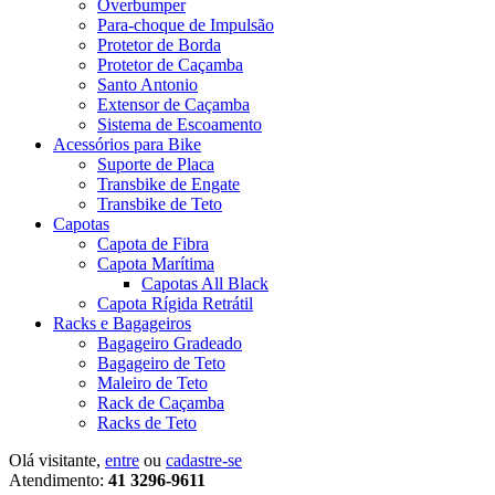
Overbumper
Para-choque de Impulsão
Protetor de Borda
Protetor de Caçamba
Santo Antonio
Extensor de Caçamba
Sistema de Escoamento
Acessórios para Bike
Suporte de Placa
Transbike de Engate
Transbike de Teto
Capotas
Capota de Fibra
Capota Marítima
Capotas All Black
Capota Rígida Retrátil
Racks e Bagageiros
Bagageiro Gradeado
Bagageiro de Teto
Maleiro de Teto
Rack de Caçamba
Racks de Teto
Olá visitante,
entre
ou
cadastre-se
Atendimento:
41 3296-9611