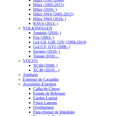
Hilux (1997-2004)
Hilux (2005-2015)
Hilux (2016- )
Hilux SW4 (2005-2015)
Hilux SW4 (2016- )
RAV4 (2013- )
VOLKSWAGEN
Amarok (2010- )
Fox (2003- )
Gol GII, GIII, GIV (1994-2014)
Gol GV, GVI (2008- )
Saviero (2010- )
Tiguan 2018/....
VOLVO
XC60 (2008- )
XC40 (2019/...)
Antifurto
Extensor de Caçamba
Acessórios Externos
Calha de Chuva
Engate de Reboque
Estribo Lateral
Frisos Laterais
Overbumper
Para-choque de Impulsão