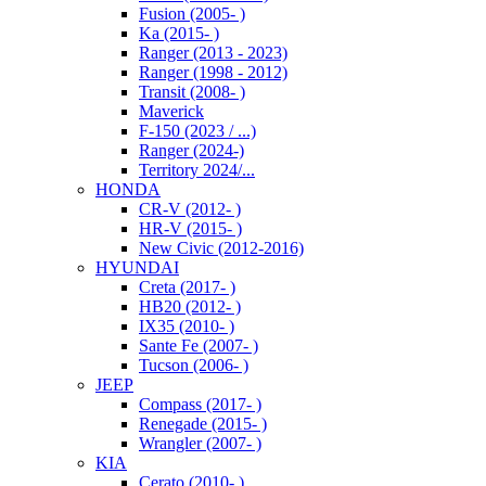
Fusion (2005- )
Ka (2015- )
Ranger (2013 - 2023)
Ranger (1998 - 2012)
Transit (2008- )
Maverick
F-150 (2023 / ...)
Ranger (2024-)
Territory 2024/...
HONDA
CR-V (2012- )
HR-V (2015- )
New Civic (2012-2016)
HYUNDAI
Creta (2017- )
HB20 (2012- )
IX35 (2010- )
Sante Fe (2007- )
Tucson (2006- )
JEEP
Compass (2017- )
Renegade (2015- )
Wrangler (2007- )
KIA
Cerato (2010- )