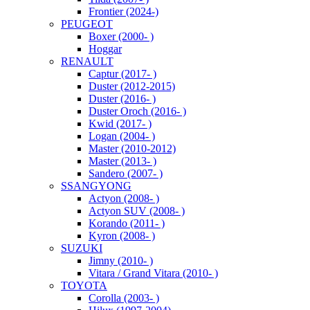
Frontier (2024-)
PEUGEOT
Boxer (2000- )
Hoggar
RENAULT
Captur (2017- )
Duster (2012-2015)
Duster (2016- )
Duster Oroch (2016- )
Kwid (2017- )
Logan (2004- )
Master (2010-2012)
Master (2013- )
Sandero (2007- )
SSANGYONG
Actyon (2008- )
Actyon SUV (2008- )
Korando (2011- )
Kyron (2008- )
SUZUKI
Jimny (2010- )
Vitara / Grand Vitara (2010- )
TOYOTA
Corolla (2003- )