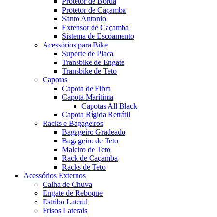
Protetor de Borda
Protetor de Caçamba
Santo Antonio
Extensor de Caçamba
Sistema de Escoamento
Acessórios para Bike
Suporte de Placa
Transbike de Engate
Transbike de Teto
Capotas
Capota de Fibra
Capota Marítima
Capotas All Black
Capota Rígida Retrátil
Racks e Bagageiros
Bagageiro Gradeado
Bagageiro de Teto
Maleiro de Teto
Rack de Caçamba
Racks de Teto
Acessórios Externos
Calha de Chuva
Engate de Reboque
Estribo Lateral
Frisos Laterais