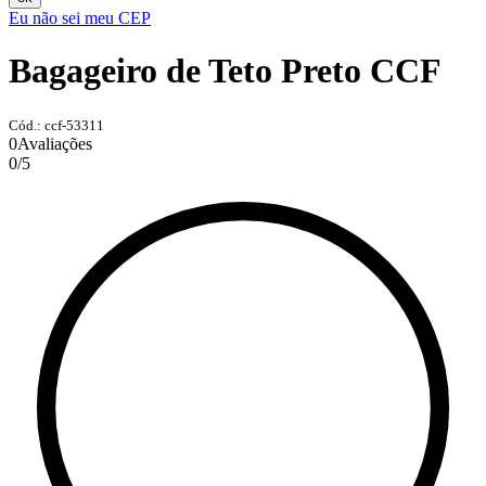
Eu não sei meu CEP
Bagageiro de Teto Preto CCF
Cód.: ccf-53311
0
Avaliações
0
/
5