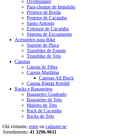
Overbumper
Para-choque de Impulsão
Protetor de Borda
Protetor de Caçamba
Santo Antonio
Extensor de Caçamba
Sistema de Escoamento
Acessórios para Bike
Suporte de Placa
Transbike de Engate
Transbike de Teto
Capotas
Capota de Fibra
Capota Marítima
Capotas All Black
Capota Rígida Retrátil
Racks e Bagageiros
Bagageiro Gradeado
Bagageiro de Teto
Maleiro de Teto
Rack de Caçamba
Racks de Teto
Olá visitante,
entre
ou
cadastre-se
Atendimento:
41 3296-9611