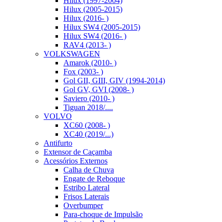
Hilux (1997-2004)
Hilux (2005-2015)
Hilux (2016- )
Hilux SW4 (2005-2015)
Hilux SW4 (2016- )
RAV4 (2013- )
VOLKSWAGEN
Amarok (2010- )
Fox (2003- )
Gol GII, GIII, GIV (1994-2014)
Gol GV, GVI (2008- )
Saviero (2010- )
Tiguan 2018/....
VOLVO
XC60 (2008- )
XC40 (2019/...)
Antifurto
Extensor de Caçamba
Acessórios Externos
Calha de Chuva
Engate de Reboque
Estribo Lateral
Frisos Laterais
Overbumper
Para-choque de Impulsão