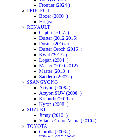
Frontier (2024-)
PEUGEOT
Boxer (2000- )
Hoggar
RENAULT
Captur (2017- )
Duster (2012-2015)
Duster (2016- )
Duster Oroch (2016- )
Kwid (2017- )
Logan (2004- )
Master (2010-2012)
Master (2013- )
Sandero (2007- )
SSANGYONG
Actyon (2008- )
Actyon SUV (2008- )
Korando (2011- )
Kyron (2008- )
SUZUKI
Jimny (2010- )
Vitara / Grand Vitara (2010- )
TOYOTA
Corolla (2003- )