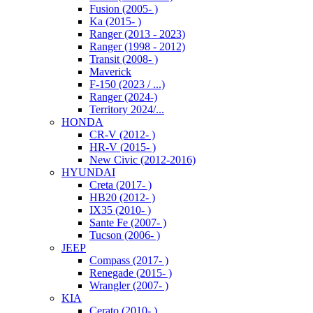
Fusion (2005- )
Ka (2015- )
Ranger (2013 - 2023)
Ranger (1998 - 2012)
Transit (2008- )
Maverick
F-150 (2023 / ...)
Ranger (2024-)
Territory 2024/...
HONDA
CR-V (2012- )
HR-V (2015- )
New Civic (2012-2016)
HYUNDAI
Creta (2017- )
HB20 (2012- )
IX35 (2010- )
Sante Fe (2007- )
Tucson (2006- )
JEEP
Compass (2017- )
Renegade (2015- )
Wrangler (2007- )
KIA
Cerato (2010- )