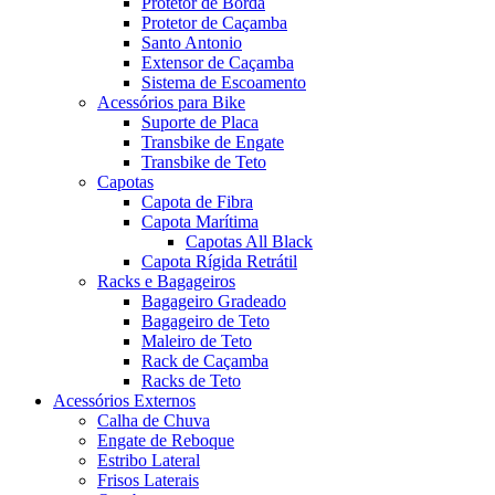
Protetor de Borda
Protetor de Caçamba
Santo Antonio
Extensor de Caçamba
Sistema de Escoamento
Acessórios para Bike
Suporte de Placa
Transbike de Engate
Transbike de Teto
Capotas
Capota de Fibra
Capota Marítima
Capotas All Black
Capota Rígida Retrátil
Racks e Bagageiros
Bagageiro Gradeado
Bagageiro de Teto
Maleiro de Teto
Rack de Caçamba
Racks de Teto
Acessórios Externos
Calha de Chuva
Engate de Reboque
Estribo Lateral
Frisos Laterais