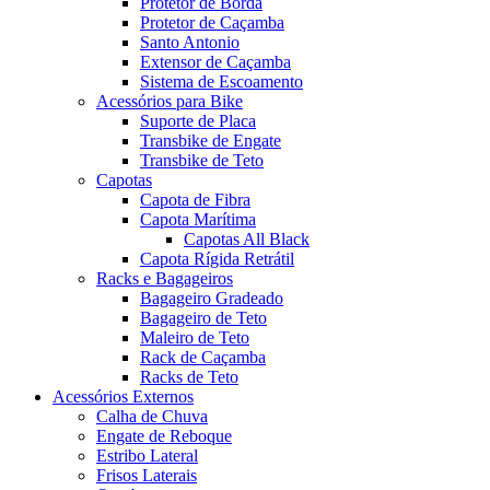
Protetor de Borda
Protetor de Caçamba
Santo Antonio
Extensor de Caçamba
Sistema de Escoamento
Acessórios para Bike
Suporte de Placa
Transbike de Engate
Transbike de Teto
Capotas
Capota de Fibra
Capota Marítima
Capotas All Black
Capota Rígida Retrátil
Racks e Bagageiros
Bagageiro Gradeado
Bagageiro de Teto
Maleiro de Teto
Rack de Caçamba
Racks de Teto
Acessórios Externos
Calha de Chuva
Engate de Reboque
Estribo Lateral
Frisos Laterais