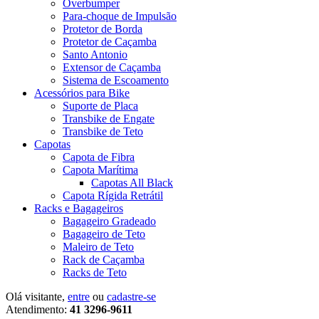
Overbumper
Para-choque de Impulsão
Protetor de Borda
Protetor de Caçamba
Santo Antonio
Extensor de Caçamba
Sistema de Escoamento
Acessórios para Bike
Suporte de Placa
Transbike de Engate
Transbike de Teto
Capotas
Capota de Fibra
Capota Marítima
Capotas All Black
Capota Rígida Retrátil
Racks e Bagageiros
Bagageiro Gradeado
Bagageiro de Teto
Maleiro de Teto
Rack de Caçamba
Racks de Teto
Olá visitante,
entre
ou
cadastre-se
Atendimento:
41 3296-9611