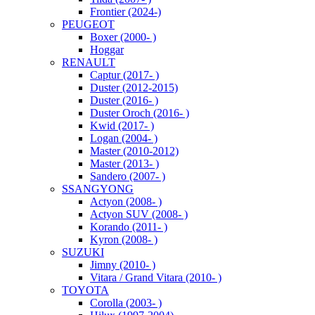
Frontier (2024-)
PEUGEOT
Boxer (2000- )
Hoggar
RENAULT
Captur (2017- )
Duster (2012-2015)
Duster (2016- )
Duster Oroch (2016- )
Kwid (2017- )
Logan (2004- )
Master (2010-2012)
Master (2013- )
Sandero (2007- )
SSANGYONG
Actyon (2008- )
Actyon SUV (2008- )
Korando (2011- )
Kyron (2008- )
SUZUKI
Jimny (2010- )
Vitara / Grand Vitara (2010- )
TOYOTA
Corolla (2003- )