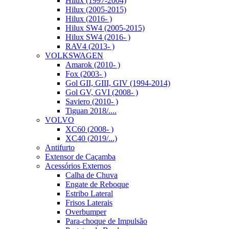
Hilux (1997-2004)
Hilux (2005-2015)
Hilux (2016- )
Hilux SW4 (2005-2015)
Hilux SW4 (2016- )
RAV4 (2013- )
VOLKSWAGEN
Amarok (2010- )
Fox (2003- )
Gol GII, GIII, GIV (1994-2014)
Gol GV, GVI (2008- )
Saviero (2010- )
Tiguan 2018/....
VOLVO
XC60 (2008- )
XC40 (2019/...)
Antifurto
Extensor de Caçamba
Acessórios Externos
Calha de Chuva
Engate de Reboque
Estribo Lateral
Frisos Laterais
Overbumper
Para-choque de Impulsão