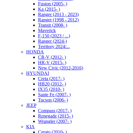
Fusion (2005- )
Ka (2015- )
Ranger (2013 - 2023)
Ranger (1998 - 2012)
Transit (2008- )
Maverick
F-150 (2023 / ...)
Ranger (2024-)
Territory 2024/...
HONDA
CR-V (2012- )
HR-V (2015- )
New Civic (2012-2016)
HYUNDAI
Creta (2017- )
HB20 (2012- )
IX35 (2010- )
Sante Fe (2007- )
Tucson (2006- )
JEEP
Compass (2017- )
Renegade (2015- )
Wrangler (2007- )
KIA
Cerato (2010- )