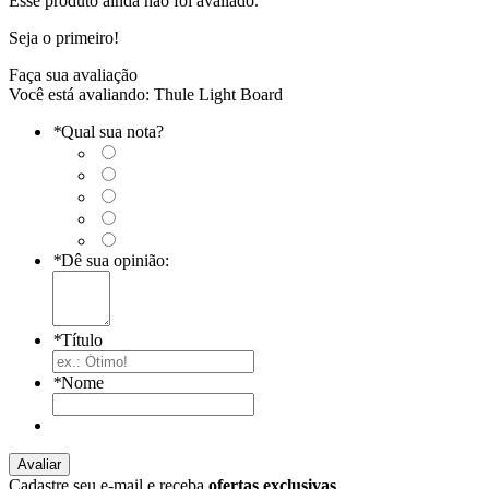
Esse produto ainda não foi avaliado.
Seja o primeiro!
Faça sua avaliação
Você está avaliando:
Thule Light Board
*
Qual sua nota?
*
Dê sua opinião:
*
Título
*
Nome
Avaliar
Cadastre seu e-mail e receba
ofertas exclusivas