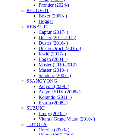
Frontier (2024-)
PEUGEOT
Boxer (2000- )
Hoggar
RENAULT
Captur (2017- )
Duster (2012-2015)
Duster (2016- )
Duster Oroch (2016- )
Kwid (2017- )
Logan (2004- )
Master (2010-2012)
Master (2013- )
Sandero (2007- )
SSANGYONG
Actyon (2008- )
Actyon SUV (2008- )
Korando (2011- )
Kyron (2008- )
SUZUKI
Jimny (2010- )
Vitara / Grand Vitara (2010- )
TOYOTA
Corolla (2003- )