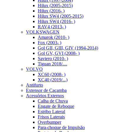
Hilux (1997-2004)
Hilux (2005-2015)
Hilux (2016- )
Hilux SW4 (2005-2015)
Hilux SW4 (2016- )
RAV4 (2013- )
VOLKSWAGEN
Amarok (2010- )
Fox (2003- )
Gol GII, GIII, GIV (1994-2014)
Gol GV, GVI (2008- )
Saviero (2010- )
Tiguan 2018/....
VOLVO
XC60 (2008- )
XC40 (2019/...)
Antifurto
Extensor de Caçamba
Acessórios Externos
Calha de Chuva
Engate de Reboque
Estribo Lateral
Frisos Laterais
Overbumper
Para-choque de Impulsão