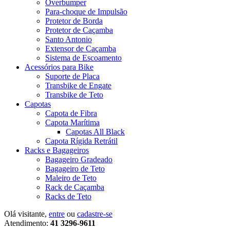
Overbumper
Para-choque de Impulsão
Protetor de Borda
Protetor de Caçamba
Santo Antonio
Extensor de Caçamba
Sistema de Escoamento
Acessórios para Bike
Suporte de Placa
Transbike de Engate
Transbike de Teto
Capotas
Capota de Fibra
Capota Marítima
Capotas All Black
Capota Rígida Retrátil
Racks e Bagageiros
Bagageiro Gradeado
Bagageiro de Teto
Maleiro de Teto
Rack de Caçamba
Racks de Teto
Olá visitante,
entre
ou
cadastre-se
Atendimento:
41 3296-9611