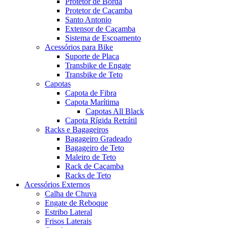
Protetor de Borda
Protetor de Caçamba
Santo Antonio
Extensor de Caçamba
Sistema de Escoamento
Acessórios para Bike
Suporte de Placa
Transbike de Engate
Transbike de Teto
Capotas
Capota de Fibra
Capota Marítima
Capotas All Black
Capota Rígida Retrátil
Racks e Bagageiros
Bagageiro Gradeado
Bagageiro de Teto
Maleiro de Teto
Rack de Caçamba
Racks de Teto
Acessórios Externos
Calha de Chuva
Engate de Reboque
Estribo Lateral
Frisos Laterais