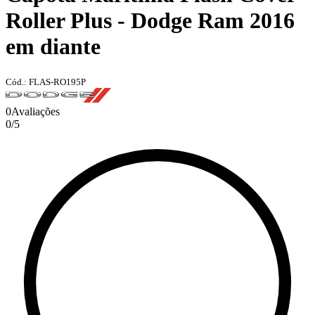
Roller Plus - Dodge Ram 2016
em diante
Cód.: FLAS-RO195P
0
Avaliações
0
/
5