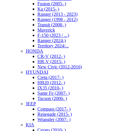
Fusion (2005- )
Ka (2015- )
Ranger (2013 - 2023)
Ranger (1998 - 2012)
Transit (2008- )
Maverick
F-150 (2023 / ...)
Ranger (2024-)
Territory 2024/...
HONDA
CR-V (2012- )
HR-V (2015- )
New Civic (2012-2016)
HYUNDAI
Creta (2017- )
HB20 (2012- )
IX35 (2010- )
Sante Fe (2007- )
Tucson (2006- )
JEEP
Compass (2017- )
Renegade (2015- )
Wrangler (2007- )
KIA
Cerato (2010- )