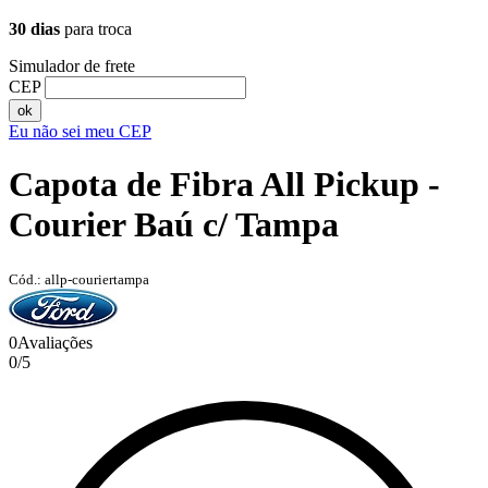
30 dias
para troca
Simulador de frete
CEP
ok
Eu não sei meu CEP
Capota de Fibra All Pickup -
Courier Baú c/ Tampa
Cód.: allp-couriertampa
0
Avaliações
0
/
5