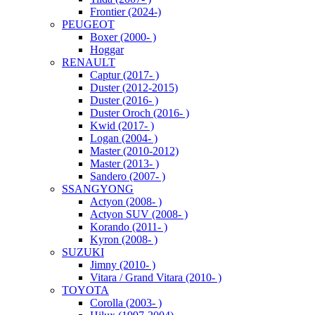
Frontier (2024-)
PEUGEOT
Boxer (2000- )
Hoggar
RENAULT
Captur (2017- )
Duster (2012-2015)
Duster (2016- )
Duster Oroch (2016- )
Kwid (2017- )
Logan (2004- )
Master (2010-2012)
Master (2013- )
Sandero (2007- )
SSANGYONG
Actyon (2008- )
Actyon SUV (2008- )
Korando (2011- )
Kyron (2008- )
SUZUKI
Jimny (2010- )
Vitara / Grand Vitara (2010- )
TOYOTA
Corolla (2003- )