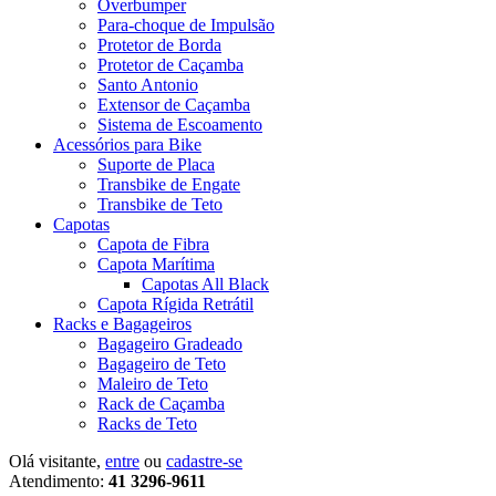
Overbumper
Para-choque de Impulsão
Protetor de Borda
Protetor de Caçamba
Santo Antonio
Extensor de Caçamba
Sistema de Escoamento
Acessórios para Bike
Suporte de Placa
Transbike de Engate
Transbike de Teto
Capotas
Capota de Fibra
Capota Marítima
Capotas All Black
Capota Rígida Retrátil
Racks e Bagageiros
Bagageiro Gradeado
Bagageiro de Teto
Maleiro de Teto
Rack de Caçamba
Racks de Teto
Olá visitante,
entre
ou
cadastre-se
Atendimento:
41 3296-9611