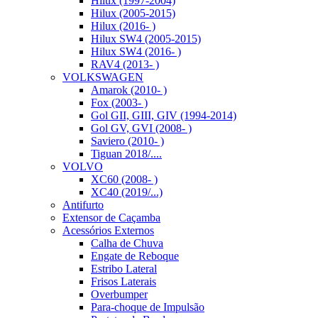
Hilux (1997-2004)
Hilux (2005-2015)
Hilux (2016- )
Hilux SW4 (2005-2015)
Hilux SW4 (2016- )
RAV4 (2013- )
VOLKSWAGEN
Amarok (2010- )
Fox (2003- )
Gol GII, GIII, GIV (1994-2014)
Gol GV, GVI (2008- )
Saviero (2010- )
Tiguan 2018/....
VOLVO
XC60 (2008- )
XC40 (2019/...)
Antifurto
Extensor de Caçamba
Acessórios Externos
Calha de Chuva
Engate de Reboque
Estribo Lateral
Frisos Laterais
Overbumper
Para-choque de Impulsão