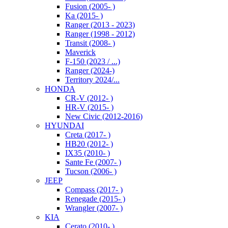
Fusion (2005- )
Ka (2015- )
Ranger (2013 - 2023)
Ranger (1998 - 2012)
Transit (2008- )
Maverick
F-150 (2023 / ...)
Ranger (2024-)
Territory 2024/...
HONDA
CR-V (2012- )
HR-V (2015- )
New Civic (2012-2016)
HYUNDAI
Creta (2017- )
HB20 (2012- )
IX35 (2010- )
Sante Fe (2007- )
Tucson (2006- )
JEEP
Compass (2017- )
Renegade (2015- )
Wrangler (2007- )
KIA
Cerato (2010- )