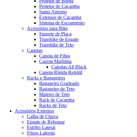
Protetor de Borda
Protetor de Caçamba
Santo Antonio
Extensor de Caçamba
Sistema de Escoamento
Acessórios para Bike
Suporte de Placa
Transbike de Engate
Transbike de Teto
Capotas
Capota de Fibra
Capota Marítima
Capotas All Black
Capota Rígida Retrátil
Racks e Bagageiros
Bagageiro Gradeado
Bagageiro de Teto
Maleiro de Teto
Rack de Caçamba
Racks de Teto
Acessórios Externos
Calha de Chuva
Engate de Reboque
Estribo Lateral
Frisos Laterais